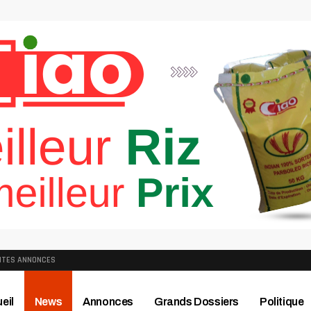
ITES ANNONCES
eil
News
Annonces
Grands Dossiers
Politique