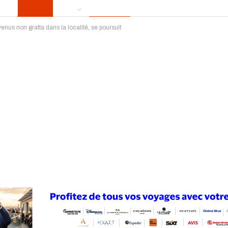
venus non gratta dans la localité, se poursuit
ews
Publireportage
Région
Sport
Le Monde