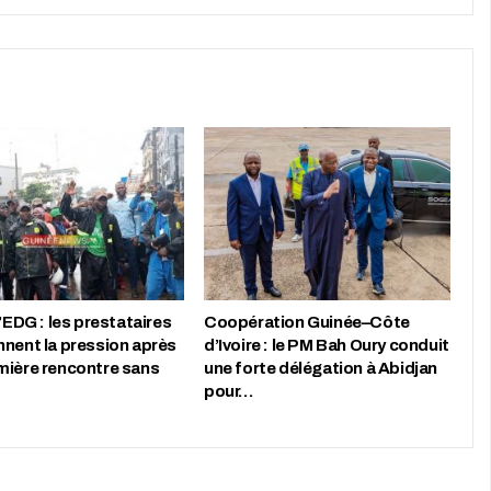
l’EDG : les prestataires
Coopération Guinée–Côte
nnent la pression après
d’Ivoire : le PM Bah Oury conduit
mière rencontre sans
une forte délégation à Abidjan
pour…