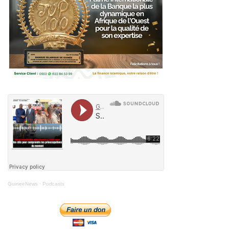
GuineeNews
·
Podcasts