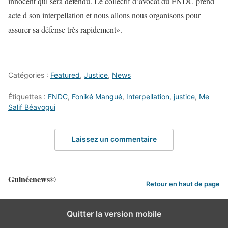
innocent qui sera défendu. Le collectif d’avocat du FNDC prend
acte d son interpellation et nous allons nous organisons pour
assurer sa défense très rapidement».
Catégories :
Featured
,
Justice
,
News
Étiquettes :
FNDC
,
Foniké Mangué
,
Interpellation
,
justice
,
Me
Salif Béavogui
Laissez un commentaire
Guinéenews©
Retour en haut de page
Quitter la version mobile