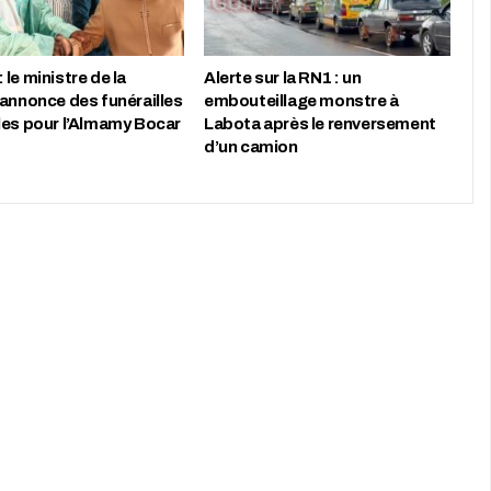
le ministre de la
Alerte sur la RN1 : un
 annonce des funérailles
embouteillage monstre à
les pour l’Almamy Bocar
Labota après le renversement
d’un camion