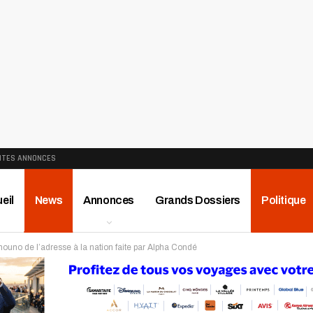
ITES ANNONCES
eil
News
Annonces
Grands Dossiers
Politique
limouno de l’adresse à la nation faite par Alpha Condé
ews
Publireportage
Région
Sport
Le Monde