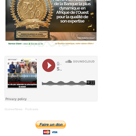
GuineeNews
·
Podcasts