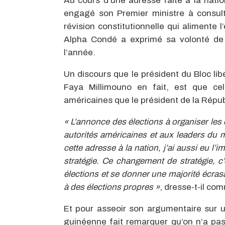
Au cours d’une adresse faite à la natio
engagé son Premier ministre à consult
révision constitutionnelle qui alimente
Alpha Condé a exprimé sa volonté de voi
l’année.
Un discours que le président du Bloc lib
Faya Millimouno en fait, est que celu
américaines que le président de la Répub
« L’annonce des élections à organiser les é
autorités américaines et aux leaders du 
cette adresse à la nation, j’ai aussi eu 
stratégie. Ce changement de stratégie, c’
élections et se donner une majorité écras
à des élections propres »
, dresse-t-il co
Et pour asseoir son argumentaire sur un
guinéenne fait remarquer qu’on n’a pas d