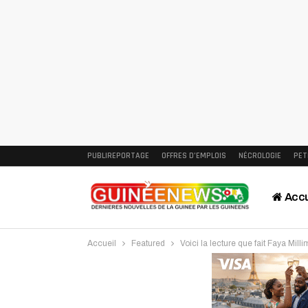
PUBLIREPORTAGE
OFFRES D’EMPLOIS
NÉCROLOGIE
PET
Accu
Accueil
Featured
Voici la lecture que fait Faya Mil
Intervi