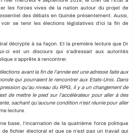
n hier mercredi 4 septembre 2019, le chef de l’Etat a
er les forces vives de la nation autour du projet de
 l’essentiel des débats en Guinée présentement. Aussi,
r se tenir les élections législatives d’ici la fin de
éral décrypte à sa façon. Et la première lecture que Dr
i-ci est un discours qui s’adressait aux autorités
lique s’apprête à rencontrer.
lections avant la fin de l’année est une adresse faite aux
monde qui pourraient le rencontrer aux Etats-Unis. Dans
l’impression qu’au niveau du RPG, il y a un changement de
est de mettre le pied sur l’accélérateur pour aller à des
ante, sachant qu’aucune condition n’est réunie pour aller
mme lecture.
e base, l’incarnation de la quatrième force politique
e fichier électoral et que ce n’est pas un travail qui