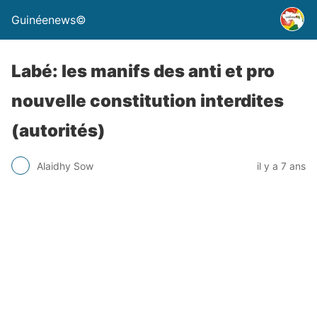
Guinéenews©
Labé: les manifs des anti et pro
nouvelle constitution interdites
(autorités)
Alaidhy Sow
il y a 7 ans