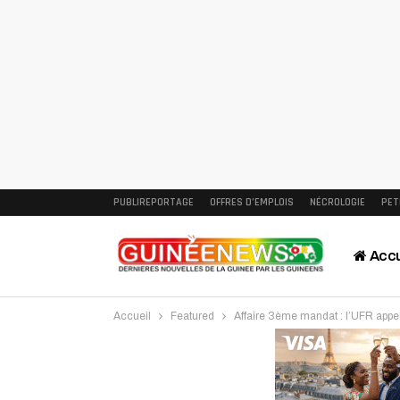
PUBLIREPORTAGE
OFFRES D’EMPLOIS
NÉCROLOGIE
PET
Accu
Accueil
Featured
Affaire 3ème mandat : l’UFR appel
Intervi