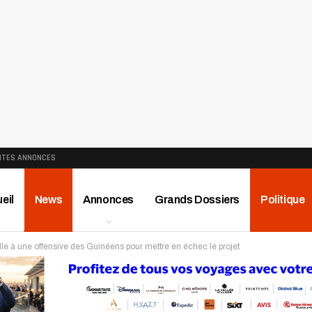
ITES ANNONCES
eil
News
Annonces
Grands Dossiers
Politique
le à une offensive des Guinéens pour mettre en échec le projet
ews
Publireportage
Région
Sport
Le Monde