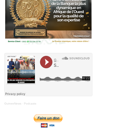
GuineeNews
·
Podcasts