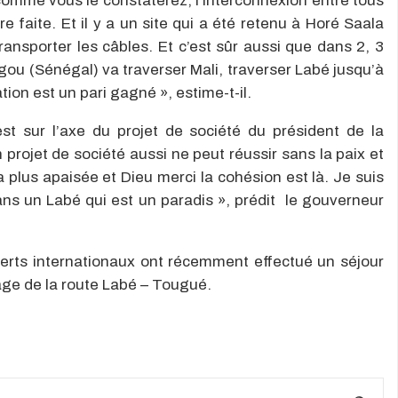
 comme vous le constaterez, l’interconnexion entre tous
e faite. Et il y a un site qui a été retenu à Horé Saala
transporter les câbles. Et c’est sûr aussi que dans 2, 3
ou (Sénégal) va traverser Mali, traverser Labé jusqu’à
ation est un pari gagné », estime-t-il.
st sur l’axe du projet de société du président de la
rojet de société aussi ne peut réussir sans la paix et
la plus apaisée et Dieu merci la cohésion est là. Je suis
ns un Labé qui est un paradis », prédit le gouverneur
xperts internationaux ont récemment effectué un séjour
age de la route Labé – Tougué.