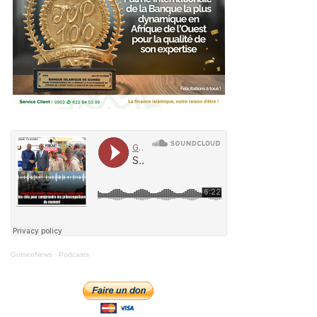
GuineeNews
·
Podcasts