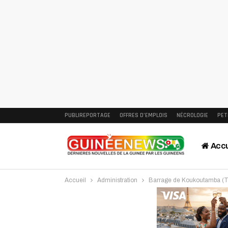
PUBLIREPORTAGE
OFFRES D’EMPLOIS
NÉCROLOGIE
PET
Accu
Accueil
Administration
Barrage de Koukoutamba (Toug
Intervi