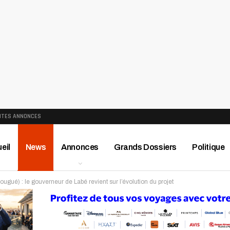
ITES ANNONCES
eil
News
Annonces
Grands Dossiers
Politique
ué) : le gouverneur de Labé revient sur l’évolution du projet
ews
Publireportage
Région
Sport
Le Monde