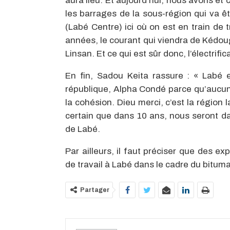
aura lieu. Et aujourd’hui, nous avons et
les barrages de la sous-région qui va êtr
(Labé Centre) ici où on est en train de 
années, le courant qui viendra de Kédoug
Linsan. Et ce qui est sûr donc, l’électrific
En fin, Sadou Keita rassure : « Labé e
république, Alpha Condé parce qu’aucun p
la cohésion. Dieu merci, c’est la région 
certain que dans 10 ans, nous seront da
de Labé.
Par ailleurs, il faut préciser que des e
de travail à Labé dans le cadre du bitum
Partager