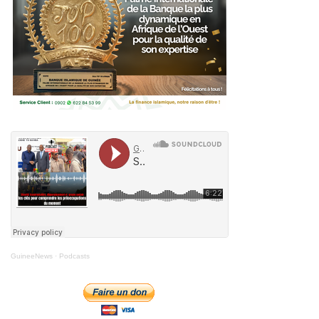
GuineeNews
·
Podcasts