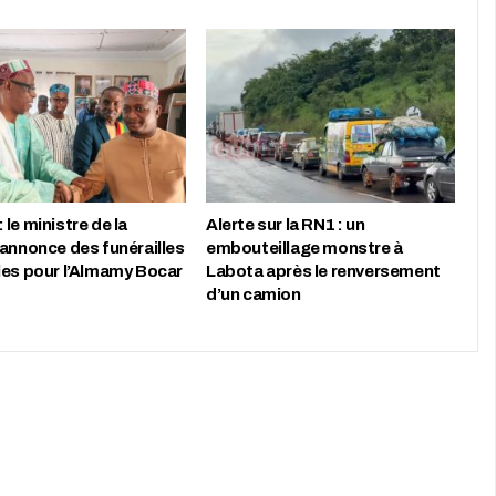
le ministre de la
Alerte sur la RN1 : un
 annonce des funérailles
embouteillage monstre à
les pour l’Almamy Bocar
Labota après le renversement
d’un camion