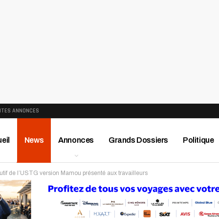
ITES ANNONCES
eil
News
Annonces
Grands Dossiers
Politique
utif de l’USTG version Mamou présenté aux travailleurs
ews
Publireportage
Région
Sport
Le Monde