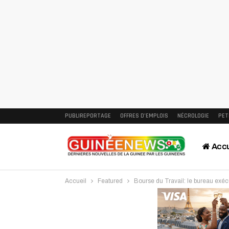
PUBLIREPORTAGE
OFFRES D’EMPLOIS
NÉCROLOGIE
PET
Accu
Accueil
Featured
Bourse du Travail: le bureau exéc
Intervi