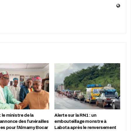
le ministre de la
Alerte sur la RN1 : un
 annonce des funérailles
embouteillage monstre à
les pour l’Almamy Bocar
Labota après le renversement