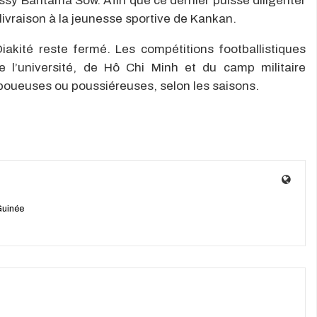
ssy Bantama Sow. Afin que ce dernier puisse diligenter
livraison à la jeunesse sportive de Kankan.
akité reste fermé. Les compétitions footballistiques
e l’université, de Hô Chi Minh et du camp militaire
boueuses ou poussiéreuses, selon les saisons.
Guinée