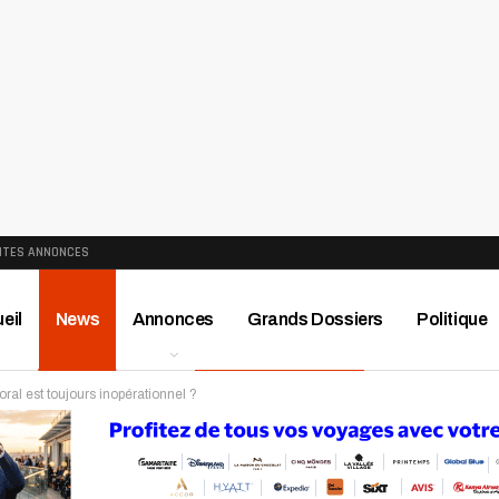
ITES ANNONCES
eil
News
Annonces
Grands Dossiers
Politique
oral est toujours inopérationnel ?
ews
Publireportage
Région
Sport
Le Monde