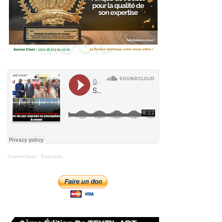
GuineeNews
·
Podcasts