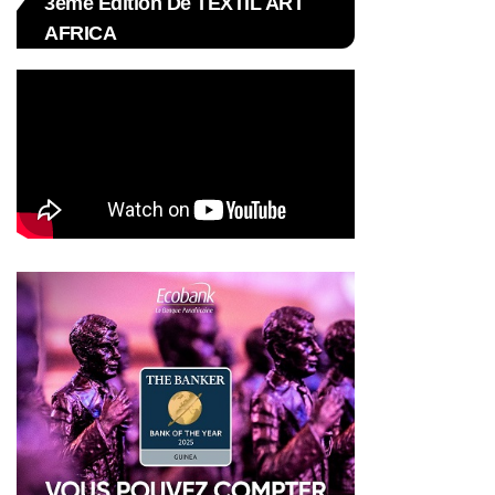
3ème Édition De TEXTIL ART
AFRICA