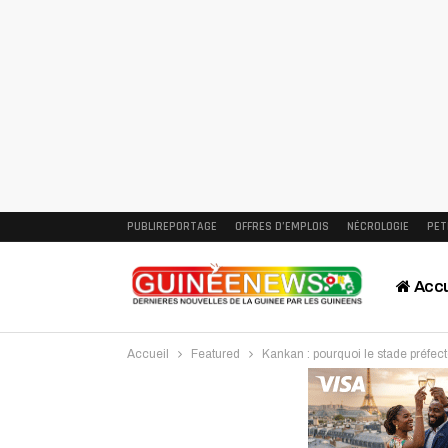
PUBLIREPORTAGE
OFFRES D’EMPLOIS
NÉCROLOGIE
PET
Accu
Accueil
Featured
Kankan : pourquoi le stade préfect
Intervi