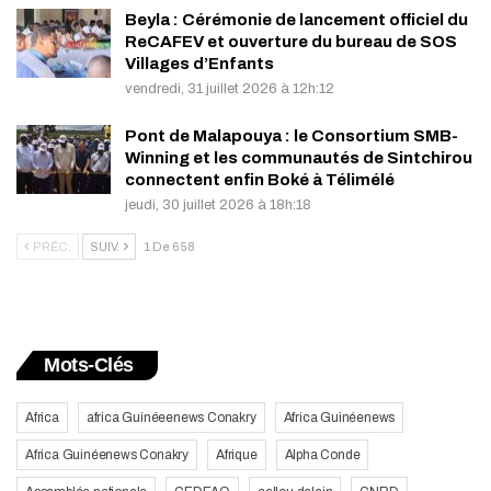
Beyla : Cérémonie de lancement officiel du
ReCAFEV et ouverture du bureau de SOS
Villages d’Enfants
vendredi, 31 juillet 2026 à 12h:12
Pont de Malapouya : le Consortium SMB-
Winning et les communautés de Sintchirou
connectent enfin Boké à Télimélé
jeudi, 30 juillet 2026 à 18h:18
PRÉC.
SUIV.
1 De 658
Mots-Clés
Africa
africa Guinéeenews Conakry
Africa Guinéenews
Africa Guinéenews Conakry
Afrique
Alpha Conde