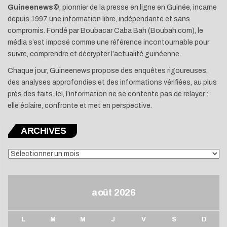
Guineenews©
, pionnier de la presse en ligne en Guinée, incarne
depuis 1997 une information libre, indépendante et sans
compromis. Fondé par Boubacar Caba Bah (Boubah.com), le
média s’est imposé comme une référence incontournable pour
suivre, comprendre et décrypter l’actualité guinéenne.
Chaque jour, Guineenews propose des enquêtes rigoureuses,
des analyses approfondies et des informations vérifiées, au plus
près des faits. Ici, l’information ne se contente pas de relayer :
elle éclaire, confronte et met en perspective.
ARCHIVES
ARCHIVES
août 2026
L
M
M
J
V
S
D