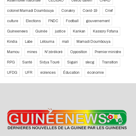
Assemblée nationale
CEDEAO
cellou dalein
CNRD
colonel Mamadi Doumbouya
Conakry
Covid-19
Crief
culture
Elections
FNDC
Football
gouvernement
Guineenews
Guinée
justice
Kankan
Kassory Fofana
Kindia
Labe
Lélouma
mali
Mamadi Doumbouya
Mamou
mines
N'zérékoré
Opposition
Premier ministre
RPG
Santé
Sidya Touré
Siguiri
slecg
Transition
UFDG
UFR
violences
Éducation
économie