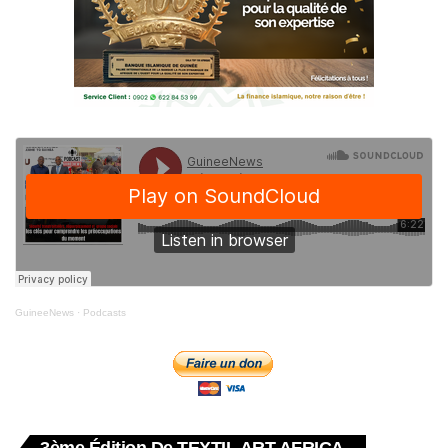
GuineeNews
·
Podcasts
3ème Édition De TEXTIL ART AFRICA