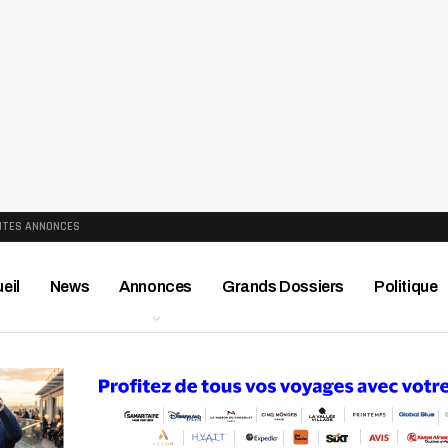
ITES ANNONCES
eil
News
Annonces
Grands Dossiers
Politique
ews
Publireportage
Région
Sport
Le Monde