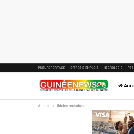
PUBLIREPORTAGE
OFFRES D’EMPLOIS
NÉCROLOGIE
PET
Accu
Accueil
fidèles musulmans
Intervi