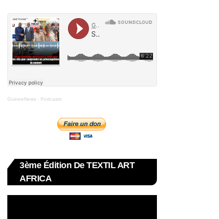
GuineeNews
·
Podcasts
3ème Édition De TEXTIL ART
AFRICA