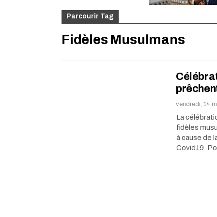
Parcourir Tag
Fidèles Musulmans
Célébrat
prêchent
vendredi, 14 m
La célébratio
fidèles musu
à cause de 
Covid19. Po