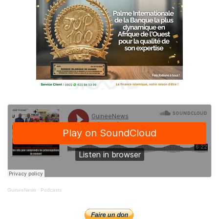
GuineeNews
·
Podcasts