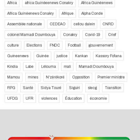
Africa
africa Guinéeenews Conakry
Africa Guinéenews
Africa Guinéenews Conakry
Afrique
Alpha Conde
Assemblée nationale
CEDEAO
cellou dalein
CNRD
colonel Mamadi Doumbouya
Conakry
Covid-19
Crief
culture
Elections
FNDC
Football
gouvernement
Guineenews
Guinée
justice
Kankan
Kassory Fofana
Kindia
Labe
Lélouma
mali
Mamadi Doumbouya
Mamou
mines
N'zérékoré
Opposition
Premier ministre
RPG
Santé
Sidya Touré
Siguiri
slecg
Transition
UFDG
UFR
violences
Éducation
économie