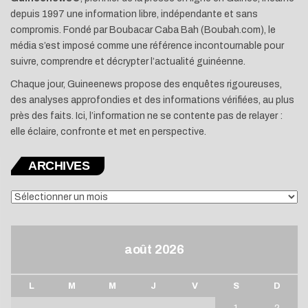
depuis 1997 une information libre, indépendante et sans
compromis. Fondé par Boubacar Caba Bah (Boubah.com), le
média s’est imposé comme une référence incontournable pour
suivre, comprendre et décrypter l’actualité guinéenne.
Chaque jour, Guineenews propose des enquêtes rigoureuses,
des analyses approfondies et des informations vérifiées, au plus
près des faits. Ici, l’information ne se contente pas de relayer :
elle éclaire, confronte et met en perspective.
ARCHIVES
ARCHIVES
août 2026
L
M
M
J
V
S
D
1
2