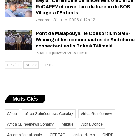
Beyla : Cérémonie de lancement officiel du
ReCAFEV et ouverture du bureau de SOS
Villages d’Enfants
vendredi, 31 juillet 2026 à 12h:12
Pont de Malapouya : le Consortium SMB-
Winning et les communautés de Sintchirou
connectent enfin Boké à Télimélé
jeudi, 30 juillet 2026 à 18h:18
PRÉC.
SUIV.
1 De 658
Mots-Clés
Africa
africa Guinéeenews Conakry
Africa Guinéenews
Africa Guinéenews Conakry
Afrique
Alpha Conde
Assemblée nationale
CEDEAO
cellou dalein
CNRD