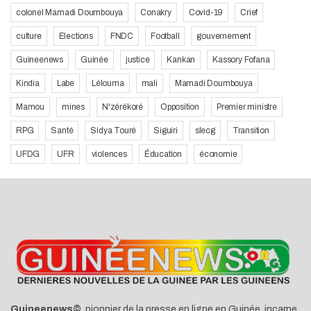
colonel Mamadi Doumbouya
Conakry
Covid-19
Crief
culture
Elections
FNDC
Football
gouvernement
Guineenews
Guinée
justice
Kankan
Kassory Fofana
Kindia
Labe
Lélouma
mali
Mamadi Doumbouya
Mamou
mines
N'zérékoré
Opposition
Premier ministre
RPG
Santé
Sidya Touré
Siguiri
slecg
Transition
UFDG
UFR
violences
Éducation
économie
Guineenews©
, pionnier de la presse en ligne en Guinée, incarne