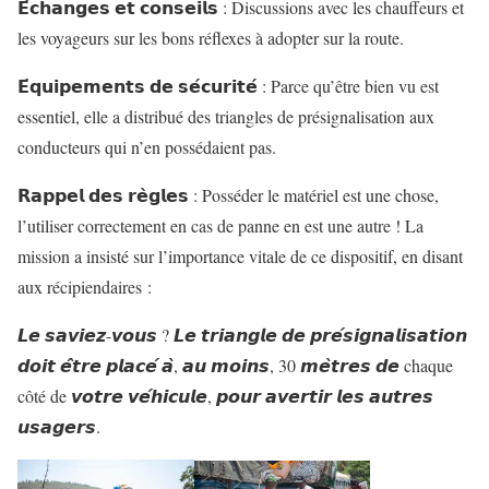
𝗘́𝗰𝗵𝗮𝗻𝗴𝗲𝘀 𝗲𝘁 𝗰𝗼𝗻𝘀𝗲𝗶𝗹𝘀 : Discussions avec les chauffeurs et
les voyageurs sur les bons réflexes à adopter sur la route.
𝗘́𝗾𝘂𝗶𝗽𝗲𝗺𝗲𝗻𝘁𝘀 𝗱𝗲 𝘀𝗲́𝗰𝘂𝗿𝗶𝘁𝗲́ : Parce qu’être bien vu est
essentiel, elle a distribué des triangles de présignalisation aux
conducteurs qui n’en possédaient pas.
𝗥𝗮𝗽𝗽𝗲𝗹 𝗱𝗲𝘀 𝗿𝗲̀𝗴𝗹𝗲𝘀 : Posséder le matériel est une chose,
l’utiliser correctement en cas de panne en est une autre ! La
mission a insisté sur l’importance vitale de ce dispositif, en disant
aux récipiendaires :
𝙇𝙚 𝙨𝙖𝙫𝙞𝙚𝙯-𝙫𝙤𝙪𝙨 ? 𝙇𝙚 𝙩𝙧𝙞𝙖𝙣𝙜𝙡𝙚 𝙙𝙚 𝙥𝙧𝙚́𝙨𝙞𝙜𝙣𝙖𝙡𝙞𝙨𝙖𝙩𝙞𝙤𝙣
𝙙𝙤𝙞𝙩 𝙚̂𝙩𝙧𝙚 𝙥𝙡𝙖𝙘𝙚́ 𝙖̀, 𝙖𝙪 𝙢𝙤𝙞𝙣𝙨, 30 𝙢𝙚̀𝙩𝙧𝙚𝙨 𝙙𝙚 chaque
côté de 𝙫𝙤𝙩𝙧𝙚 𝙫𝙚́𝙝𝙞𝙘𝙪𝙡𝙚, 𝙥𝙤𝙪𝙧 𝙖𝙫𝙚𝙧𝙩𝙞𝙧 𝙡𝙚𝙨 𝙖𝙪𝙩𝙧𝙚𝙨
𝙪𝙨𝙖𝙜𝙚𝙧𝙨.