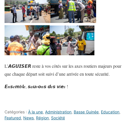
L’𝘼𝙂𝙐𝙄𝙎𝙀𝙍 reste à vos côtés sur les axes routiers majeurs pour
que chaque départ soit suivi d’une arrivée en toute sécurité.
𝙀𝒏𝙨𝒆𝙢𝒃𝙡𝒆, 𝙨𝒂𝙪𝒗𝙤𝒏𝙨 𝙙𝒆𝙨 𝙫𝒊𝙚𝒔 !
Catégories :
À la une
,
Administration
,
Basse Guinée
,
Education
,
Featured
,
News
,
Région
,
Société