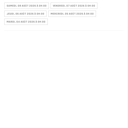
SAMEDI, 08 AOÛT 2026 À 0H:00
VENDREDI, 07 AOÛT 2026 À 0H:00
JEUDI, 06 AOÛT 2026 À 0H:00
MERCREDI, 05 AOÛT 2026 À 0H:00
MARDI, 04 AOÛT 2026 À 0H:00