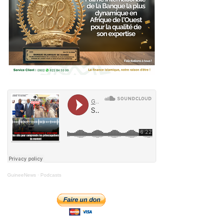
GuineeNews
·
Podcasts