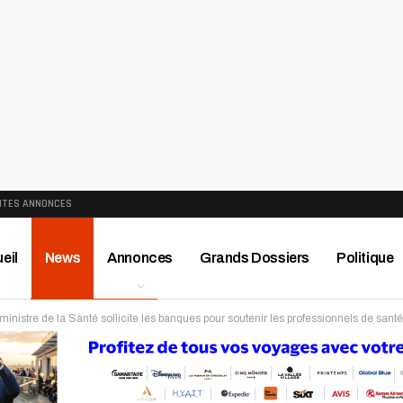
ITES ANNONCES
eil
News
Annonces
Grands Dossiers
Politique
ministre de la Santé sollicite les banques pour soutenir les professionnels de santé
ews
Publireportage
Région
Sport
Le Monde