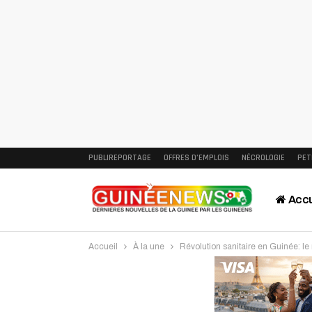
PUBLIREPORTAGE
OFFRES D’EMPLOIS
NÉCROLOGIE
PET
Accu
Accueil
À la une
Révolution sanitaire en Guinée: le 
Intervi