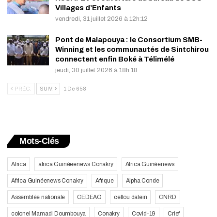
Villages d’Enfants
vendredi, 31 juillet 2026 à 12h:12
Pont de Malapouya : le Consortium SMB-
Winning et les communautés de Sintchirou
connectent enfin Boké à Télimélé
jeudi, 30 juillet 2026 à 18h:18
PRÉC.
SUIV.
1 De 658
Mots-Clés
Africa
africa Guinéeenews Conakry
Africa Guinéenews
Africa Guinéenews Conakry
Afrique
Alpha Conde
Assemblée nationale
CEDEAO
cellou dalein
CNRD
colonel Mamadi Doumbouya
Conakry
Covid-19
Crief