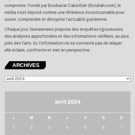
compromis. Fondé par Boubacar Caba Bah (Boubah.com), le
média s’est imposé comme une référence incontournable pour
suivre, comprendre et décrypter l’actualité guinéenne.
Chaque jour, Guineenews propose des enquêtes rigoureuses,
des analyses approfondies et des informations vérifiées, au plus
près des faits. Ici, l’information ne se contente pas de relayer :
elle éclaire, confronte et met en perspective.
ARCHIVES
ARCHIVES
avril 2024
L
M
M
J
V
S
D
1
2
3
4
5
6
7