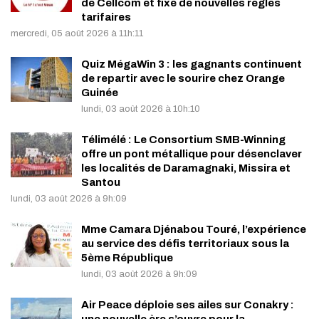
de Cellcom et fixe de nouvelles règles
tarifaires
mercredi, 05 août 2026 à 11h:11
Quiz MégaWin 3 : les gagnants continuent
de repartir avec le sourire chez Orange
Guinée
lundi, 03 août 2026 à 10h:10
Télimélé : Le Consortium SMB-Winning
offre un pont métallique pour désenclaver
les localités de Daramagnaki, Missira et
Santou
lundi, 03 août 2026 à 9h:09
Mme Camara Djénabou Touré, l’expérience
au service des défis territoriaux sous la
5ème République
lundi, 03 août 2026 à 9h:09
Air Peace déploie ses ailes sur Conakry :
une nouvelle ère s’ouvre pour la