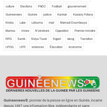
culture
Elections
FNDC
Football
gouvernement
Guineenews
Guinée
justice
Kankan
Kassory Fofana
Kindia
Labe
Lélouma
mali
Mamadi Doumbouya
Mamou
mines
N'zérékoré
Opposition
Premier ministre
RPG
Santé
Sidya Touré
Siguiri
slecg
Transition
UFDG
UFR
violences
Éducation
économie
Guineenews©
, pionnier de la presse en ligne en Guinée, incarne
depuis 1997 une information libre, indépendante et sans