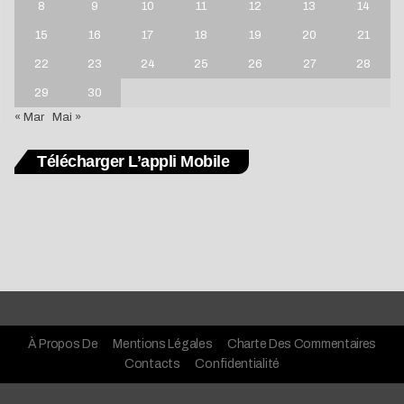
8
9
10
11
12
13
14
15
16
17
18
19
20
21
22
23
24
25
26
27
28
29
30
« Mar
Mai »
Télécharger L’appli Mobile
À Propos De
Mentions Légales
Charte Des Commentaires
Contacts
Confidentialité