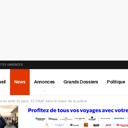
ITES ANNONCES
eil
News
Annonces
Grands Dossiers
Politique
ts de sortir du pays, 33 DAAF dans le viseur de la justice
ews
Publireportage
Région
Sport
Le Monde