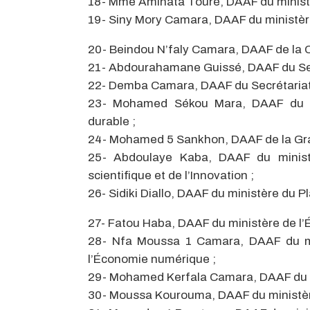
18- Mme Aminata Touré, DAAF du minist
19- Siny Mory Camara, DAAF du ministère
20- Beindou N’faly Camara, DAAF de la 
21- Abdourahamane Guissé, DAAF du Sec
22- Demba Camara, DAAF du Secrétariat g
23- Mohamed Sékou Mara, DAAF du mi
durable ;
24- Mohamed 5 Sankhon, DAAF de la Gran
25- Abdoulaye Kaba, DAAF du minist
scientifique et de l’Innovation ;
26- Sidiki Diallo, DAAF du ministère du Pl
27- Fatou Haba, DAAF du ministère de l’É
28- Nfa Moussa 1 Camara, DAAF du mi
l’Économie numérique ;
29- Mohamed Kerfala Camara, DAAF du mi
30- Moussa Kourouma, DAAF du ministère 