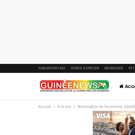
PUBLIREPORTAGE
OFFRES D’EMPLOIS
NÉCROLOGIE
PET
Accu
Accueil
À la une
Moralisation de l’économie: interdi
Intervi