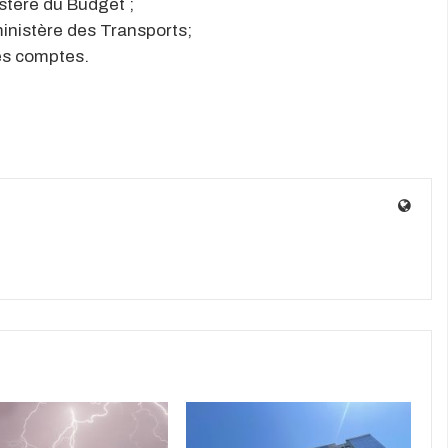
tère du Budget ;
nistère des Transports;
es comptes.