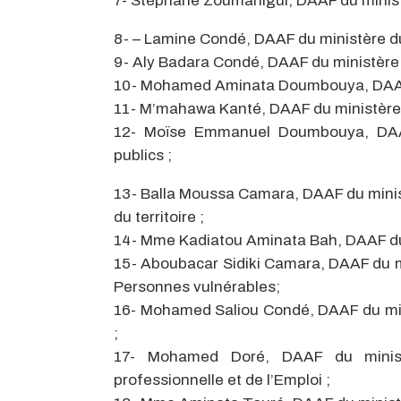
7- Stéphane Zoumanigui, DAAF du minist
8- – Lamine Condé, DAAF du ministère du 
9- Aly Badara Condé, DAAF du ministère d
10- Mohamed Aminata Doumbouya, DAAF d
11- M’mahawa Kanté, DAAF du ministère 
12- Moïse Emmanuel Doumbouya, DAAF
publics ;
13- Balla Moussa Camara, DAAF du minis
du territoire ;
14- Mme Kadiatou Aminata Bah, DAAF du m
15- Aboubacar Sidiki Camara, DAAF du mi
Personnes vulnérables;
16- Mohamed Saliou Condé, DAAF du minis
;
17- Mohamed Doré, DAAF du minist
professionnelle et de l’Emploi ;