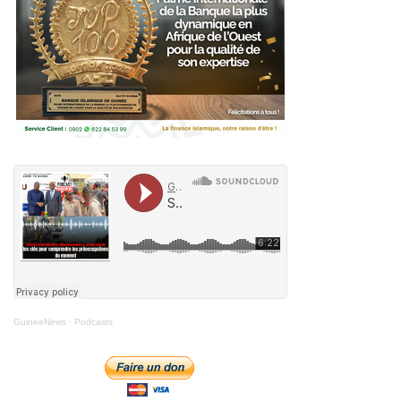
GuineeNews
·
Podcasts