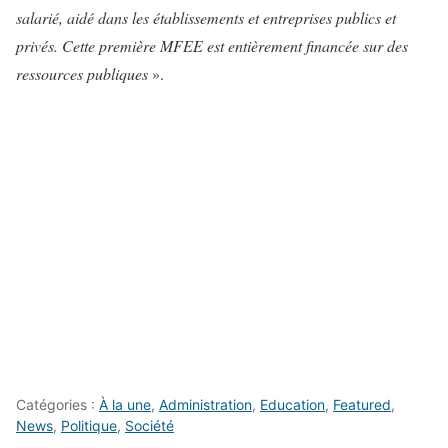
salarié, aidé dans les établissements et entreprises publics et
privés. Cette première MFEE est entièrement financée sur des
ressources publiques
».
Catégories :
À la une
,
Administration
,
Education
,
Featured
,
News
,
Politique
,
Société