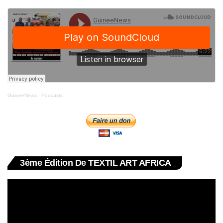
GuineeNews
·
Podcasts
3ème Édition De TEXTIL ART AFRICA