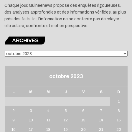
Chaque jour, Guineenews propose des enquêtes rigoureuses,
des analyses approfondies et des informations vérifiées, au plus
près des faits. Ici, l’information ne se contente pas de relayer :
elle éclaire, confronte et met en perspective.
ARCHIVES
ARCHIVES
octobre 2023
L
M
M
J
V
S
D
1
2
3
4
5
6
7
8
9
10
11
12
13
14
15
16
17
18
19
20
21
22