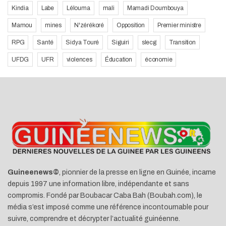
Kindia
Labe
Lélouma
mali
Mamadi Doumbouya
Mamou
mines
N'zérékoré
Opposition
Premier ministre
RPG
Santé
Sidya Touré
Siguiri
slecg
Transition
UFDG
UFR
violences
Éducation
économie
Guineenews©
, pionnier de la presse en ligne en Guinée, incarne
depuis 1997 une information libre, indépendante et sans
compromis. Fondé par Boubacar Caba Bah (Boubah.com), le
média s’est imposé comme une référence incontournable pour
suivre, comprendre et décrypter l’actualité guinéenne.