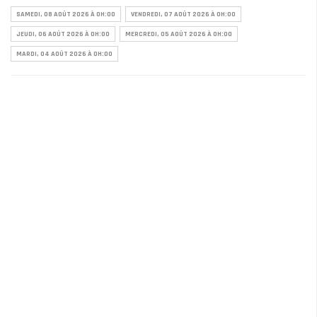
SAMEDI, 08 AOÛT 2026 À 0H:00
VENDREDI, 07 AOÛT 2026 À 0H:00
JEUDI, 06 AOÛT 2026 À 0H:00
MERCREDI, 05 AOÛT 2026 À 0H:00
MARDI, 04 AOÛT 2026 À 0H:00