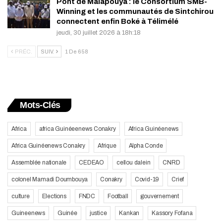
Pont de Malapouya : le Consortium SMB-
Winning et les communautés de Sintchirou
connectent enfin Boké à Télimélé
jeudi, 30 juillet 2026 à 18h:18
PRÉC.
SUIV.
1 De 658
Mots-Clés
Africa
africa Guinéeenews Conakry
Africa Guinéenews
Africa Guinéenews Conakry
Afrique
Alpha Conde
Assemblée nationale
CEDEAO
cellou dalein
CNRD
colonel Mamadi Doumbouya
Conakry
Covid-19
Crief
culture
Elections
FNDC
Football
gouvernement
Guineenews
Guinée
justice
Kankan
Kassory Fofana