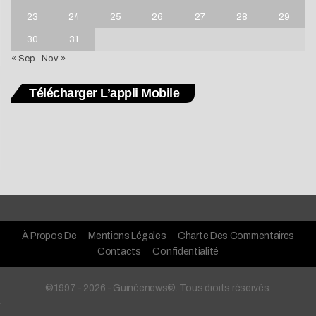
23
24
25
26
27
28
29
30
31
« Sep
Nov »
Télécharger L’appli Mobile
À Propos De
Mentions Légales
Charte Des Commentaires
Contacts
Confidentialité
©1997 - 2026 - Guinéenews©. Tous droits réservés.