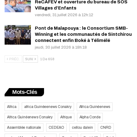
ReCAFEV et ouverture du bureau de SOS
Villages d’Enfants
vendredi, 31 juillet 2026 à 12h:12
Pont de Malapouya : le Consortium SMB-
Winning et les communautés de Sintchirou
connectent enfin Boké à Télimélé
jeudi, 30 juillet 2026 à 18h:18
PRÉC.
SUIV.
1 De 658
Mots-Clés
Africa
africa Guinéeenews Conakry
Africa Guinéenews
Africa Guinéenews Conakry
Afrique
Alpha Conde
Assemblée nationale
CEDEAO
cellou dalein
CNRD