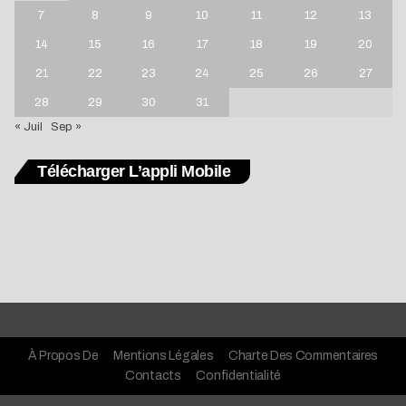
7
8
9
10
11
12
13
14
15
16
17
18
19
20
21
22
23
24
25
26
27
28
29
30
31
« Juil
Sep »
Télécharger L’appli Mobile
À Propos De
Mentions Légales
Charte Des Commentaires
Contacts
Confidentialité