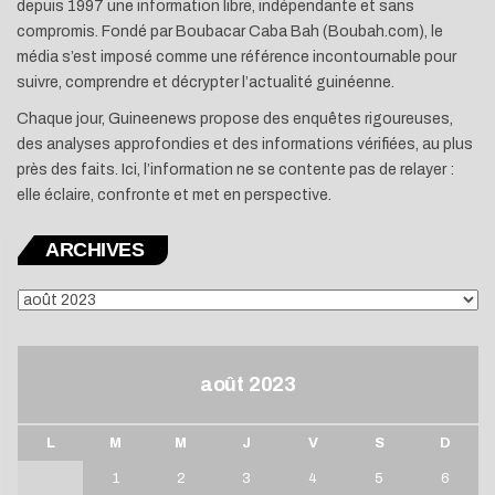
depuis 1997 une information libre, indépendante et sans
compromis. Fondé par Boubacar Caba Bah (Boubah.com), le
média s’est imposé comme une référence incontournable pour
suivre, comprendre et décrypter l’actualité guinéenne.
Chaque jour, Guineenews propose des enquêtes rigoureuses,
des analyses approfondies et des informations vérifiées, au plus
près des faits. Ici, l’information ne se contente pas de relayer :
elle éclaire, confronte et met en perspective.
ARCHIVES
ARCHIVES
août 2023
L
M
M
J
V
S
D
1
2
3
4
5
6