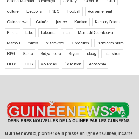
colonel Mamadi Doumbouya
Conakry
Covid-19
Crief
culture
Elections
FNDC
Football
gouvernement
Guineenews
Guinée
justice
Kankan
Kassory Fofana
Kindia
Labe
Lélouma
mali
Mamadi Doumbouya
Mamou
mines
N'zérékoré
Opposition
Premier ministre
RPG
Santé
Sidya Touré
Siguiri
slecg
Transition
UFDG
UFR
violences
Éducation
économie
Guineenews©
, pionnier de la presse en ligne en Guinée, incarne