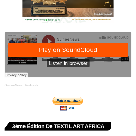
GuineeNews
·
Podcasts
3ème Édition De TEXTIL ART AFRICA