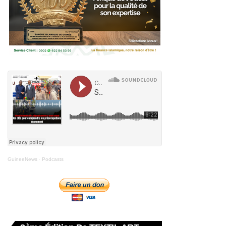
GuineeNews
·
Podcasts