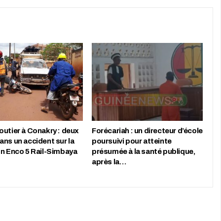
outier à Conakry : deux
Forécariah : un directeur d’école
ans un accident sur la
poursuivi pour atteinte
on Enco 5 Rail-Simbaya
présumée à la santé publique,
après la…