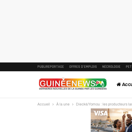
PUBLIREPORTAGE
OFFRES D’EMPLOIS
NÉCROLOGIE
PET
Accu
Accueil
À la une
Diecké/Yomou : les producteurs la
Intervi