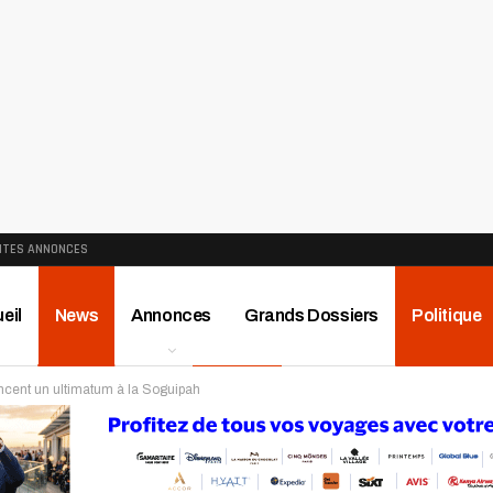
ITES ANNONCES
eil
News
Annonces
Grands Dossiers
Politique
ncent un ultimatum à la Soguipah
ews
Publireportage
Région
Sport
Le Monde