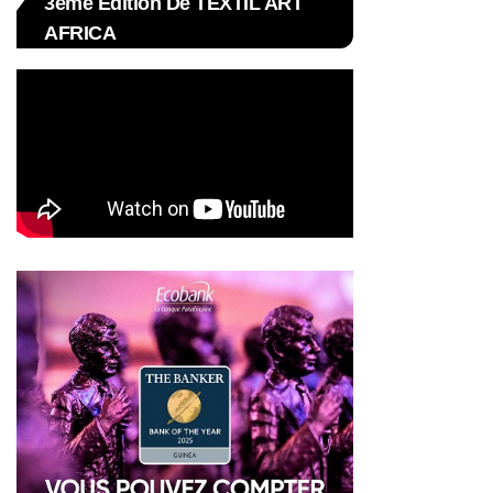
3ème Édition De TEXTIL ART
AFRICA