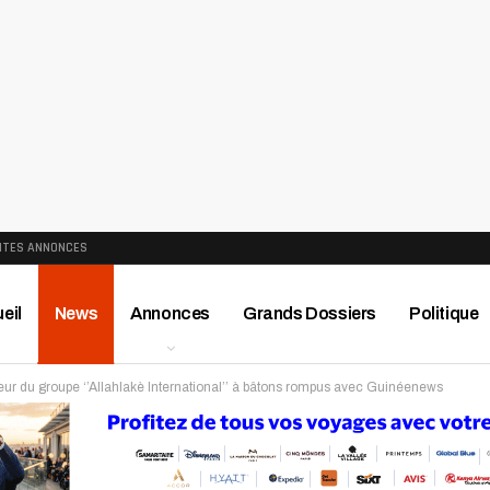
ITES ANNONCES
eil
News
Annonces
Grands Dossiers
Politique
ur du groupe ‘’Allahlakè International’’ à bâtons rompus avec Guinéenews
ews
Publireportage
Région
Sport
Le Monde