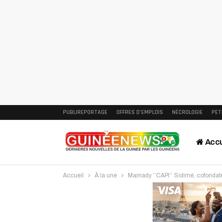
PUBLIREPORTAGE
OFFRES D’EMPLOIS
NÉCROLOGIE
PET
Accu
Accueil
À la une
Mamady ‘’CAPI’’ Sidimé, cofondate
Intervi