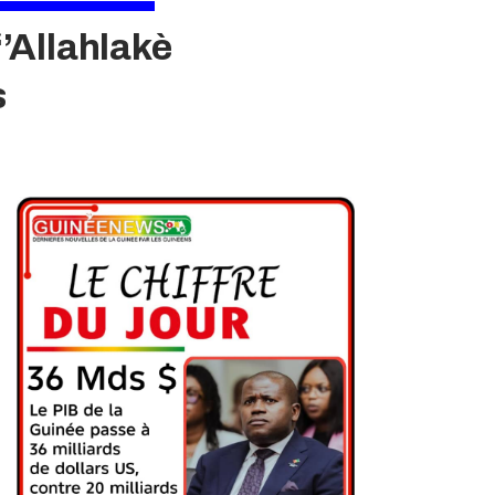
’Allahlakè
s