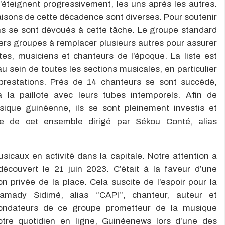
éteignent progressivement, les uns après les autres.
raisons de cette décadence sont diverses. Pour soutenir
ns se sont dévoués à cette tâche. Le groupe standard
iers groupes à remplacer plusieurs autres pour assurer
stes, musiciens et chanteurs de l’époque. La liste est
 sein de toutes les sections musicales, en particulier
s prestations. Près de 14 chanteurs se sont succédé,
la paillote avec leurs tubes intemporels. Afin de
ique guinéenne, ils se sont pleinement investis et
ie de cet ensemble dirigé par Sékou Conté, alias
sicaux en activité dans la capitale. Notre attention a
écouvert le 21 juin 2023. C’était à la faveur d’une
n privée de la place. Cela suscite de l’espoir pour la
mady Sidimé, alias ‘’CAPI’’, chanteur, auteur et
fondateurs de ce groupe prometteur de la musique
otre quotidien en ligne, Guinéenews lors d’une des