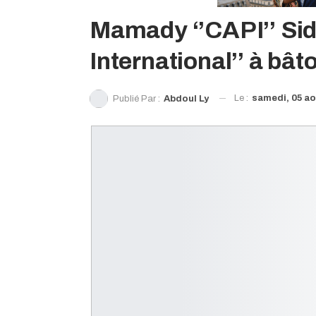
Mamady ‘’CAPI’’ Sid
International’’ à b
Le :
samedi, 05 ao
Publié Par :
Abdoul Ly