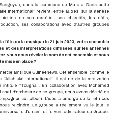
r Sangoyah, dans la commune de Matoto. Dans cette
kè International’’ revient, entre autres, sur la genèse
isition de son matériel, ses objectifs, les défis,
production, ses collaborations avec d’autres groupes
 la fête de la musique le 21 juin 2023, votre ensemble
ses et des interprétations diffusées sur les antennes
uvez-vous nous révéler le nom de cet ensemble et nous
é mise en place ?
mercie ainsi que Guinéenews. Cet ensemble, comme je
’Allahlakè International’’. Il est né de la motivation
intitulé ‘’Tougna’’. En collaboration avec Mohamed
l chef d’orchestre de ce groupe, nous avons décidé de
ompagner cet album. L’idée a émergé de là, et nous
ous rejoindre. Le groupe a réellement vu le jour le
’anniversaire d’un ami et fervent admirateur du groupe.