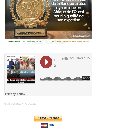
GuineeNews
·
Podcasts