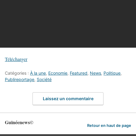
Télécharger
Catégories :
À la une
,
Economie
,
Featured
,
News
,
Politique
,
Publireportage
,
Société
Laissez un commentaire
Guinéenews©
Retour en haut de page