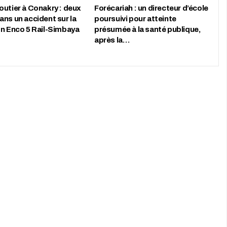
outier à Conakry : deux
Forécariah : un directeur d’école
ans un accident sur la
poursuivi pour atteinte
on Enco 5 Rail-Simbaya
présumée à la santé publique,
après la…