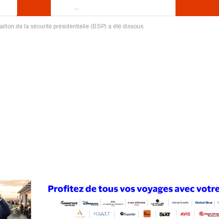
aillon de la sécurité présidentielle (BSP) a été dissous
ews
Publireportage
Région
Sport
Le Monde