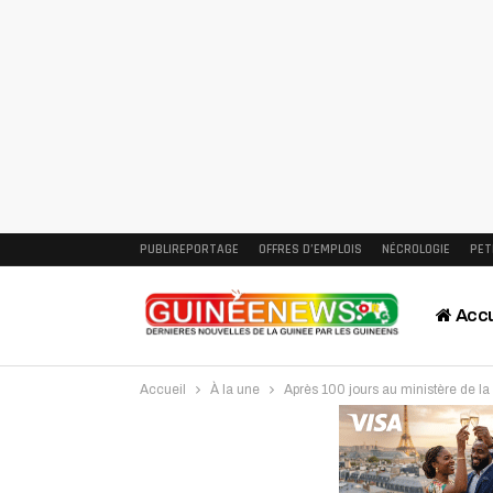
PUBLIREPORTAGE
OFFRES D’EMPLOIS
NÉCROLOGIE
PET
Accu
Accueil
À la une
Après 100 jours au ministère de la
Intervi