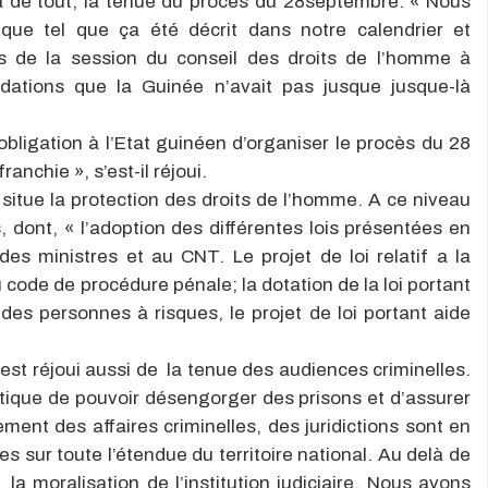
là de tout, la tenue du procès du 28septembre. « Nous
que tel que ça été décrit dans notre calendrier et
s de la session du conseil des droits de l’homme à
dations que la Guinée n’avait pas jusque jusque-là
 obligation à l’Etat guinéen d’organiser le procès du 28
anchie », s’est-il réjoui.
situe la protection des droits de l’homme. A ce niveau
dont, « l’adoption des différentes lois présentées en
 des ministres et au CNT. Le projet de loi relatif a la
 code de procédure pénale; la dotation de la loi portant
des personnes à risques, le projet de loi portant aide
st réjoui aussi de la tenue des audiences criminelles.
itique de pouvoir désengorger des prisons et d’assurer
ement des affaires criminelles, des juridictions sont en
es sur toute l’étendue du territoire national. Au delà de
 la moralisation de l’institution judiciaire. Nous avons