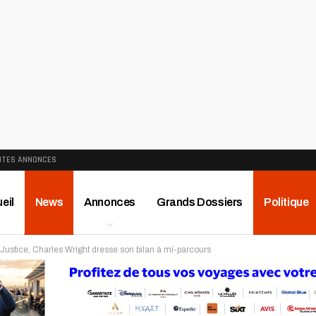
ITES ANNONCES
eil
News
Annonces
Grands Dossiers
Politique
 Justice, Charles Wright dresse son bilan à mi-parcours
ews
Publireportage
Région
Sport
Le Monde