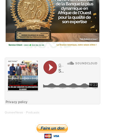
GuineeNews
·
Podcasts