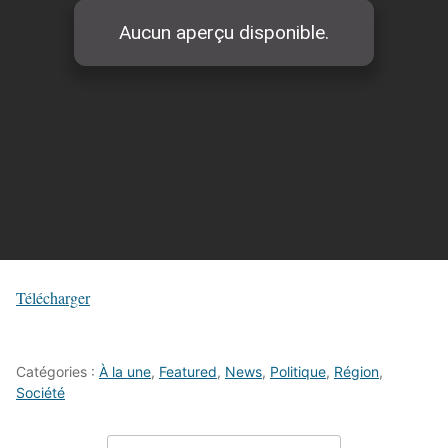
Télécharger
Catégories :
À la une
,
Featured
,
News
,
Politique
,
Région
,
Société