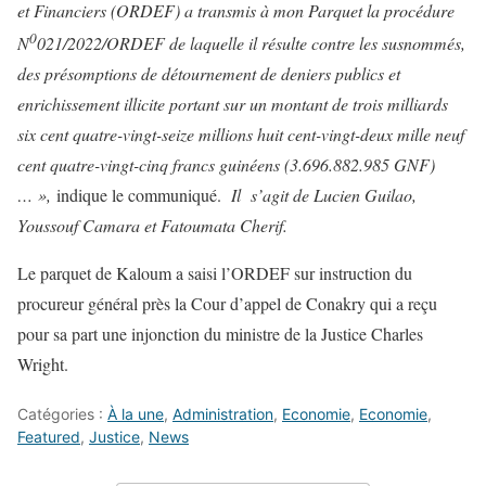
et Financiers (ORDEF) a transmis à mon Parquet la procédure
0
N
021/2022/ORDEF de laquelle il résulte contre les susnommés,
des présomptions de détournement de deniers publics et
enrichissement illicite portant sur un montant de trois milliards
six cent quatre-vingt-seize millions huit cent-vingt-deux mille neuf
cent quatre-vingt-cinq francs guinéens (3.696.882.985 GNF)
… »,
indique le communiqué.
Il s’agit de Lucien Guilao,
Youssouf Camara et Fatoumata Cherif.
Le parquet de Kaloum a saisi l’ORDEF sur instruction du
procureur général près la Cour d’appel de Conakry qui a reçu
pour sa part une injonction du ministre de la Justice Charles
Wright.
Catégories :
À la une
,
Administration
,
Economie
,
Economie
,
Featured
,
Justice
,
News