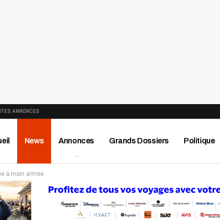
ITES ANNONCES
eil
News
Annonces
Grands Dossiers
Politique
ue à main armée.
ews
Publireportage
Région
Sport
Le Monde