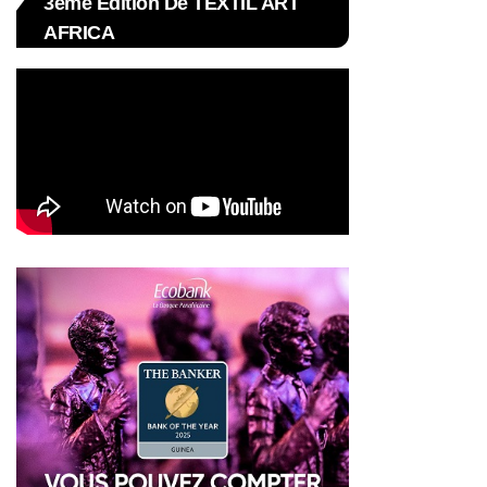
3ème Édition De TEXTIL ART
AFRICA