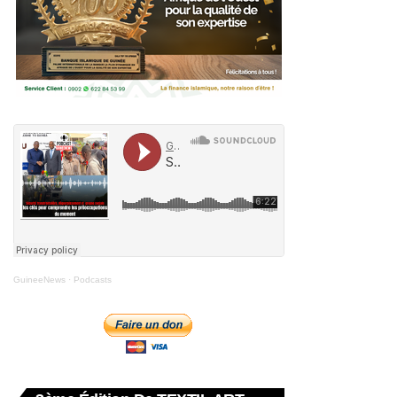
GuineeNews
·
Podcasts