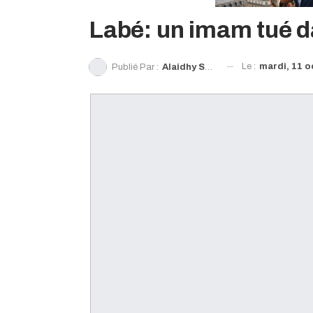
Labé: un imam tué d
Le :
mardi, 11 o
Publié Par :
Alaidhy Sow