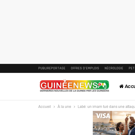
PUBLIREPORTAGE
OFFRES D’EMPLOIS
NÉCROLOGIE
PET
Accu
Accueil
À la une
Labé: un imam tué dans une attaq
Intervi