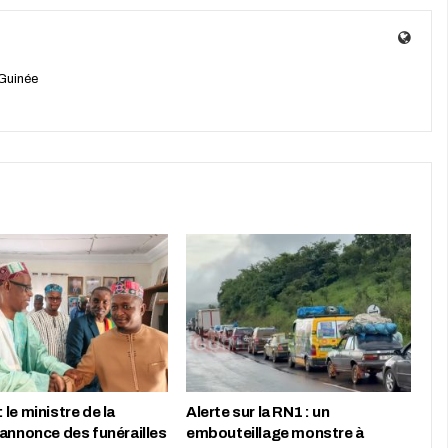
Guinée
le ministre de la
Alerte sur la RN1 : un
 annonce des funérailles
embouteillage monstre à