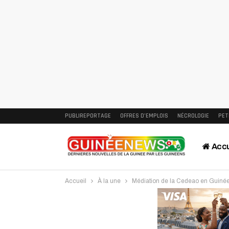
PUBLIREPORTAGE
OFFRES D’EMPLOIS
NÉCROLOGIE
PET
Accu
Accueil
À la une
Médiation de la Cedeao en Guinée 
Intervi