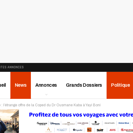
ITES ANNONCES
eil
News
Annonces
Grands Dossiers
Politique
: l’étrange offre de la Coped du Dr Ousmane Kaba à Yayi Boni
ews
Publireportage
Région
Sport
Le Monde