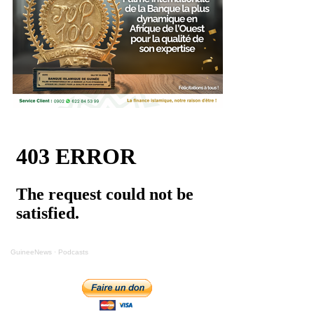
GuineeNews
·
Podcasts