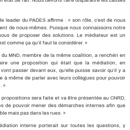
cet état de fait. Nous devons faire disparaitre les causes
 leader du PADES affirme : « son rôle, c’est de nous
ennent de nous-mêmes. Puisque nous connaissons notre
 nous de proposer des solutions. Le médiateur est un
est comme ça qu’il faut le considérer. »
t du MND, membre de la même coalition, a renchéri en
aire une proposition qui était que la médiation, en
i vont passer devant eux, qu’elle puisse savoir qu’il y a
tre à même de parler avec leurs collègues pour pouvoir
. »
e propositions sera faite et va être présentée au CNRD,
ues de pouvoir mener des démarches internes afin que
ble mais pas dans les rues. »
diation interne porterait sur toutes les questions, y