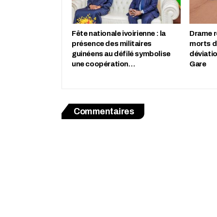
Fête nationale ivoirienne : la
Drame r
présence des militaires
morts d
guinéens au défilé symbolise
déviati
une coopération…
Gare
Commentaires