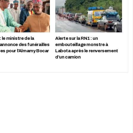
le ministre de la
Alerte sur la RN1 : un
 annonce des funérailles
embouteillage monstre à
les pour l’Almamy Bocar
Labota après le renversement
d’un camion