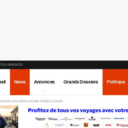
ITES ANNONCES
eil
News
Annonces
Grands Dossiers
Politique
 recycle une vieille recette d’Alpha Condé
ews
Publireportage
Région
Sport
Le Monde