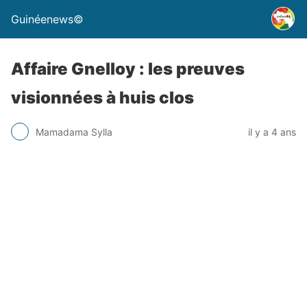
Guinéenews©
Affaire Gnelloy : les preuves
visionnées à huis clos
Mamadama Sylla
il y a 4 ans