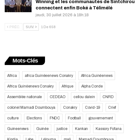
Winning et les communautés de Sintchirou
connectent enfin Boké à Télimélé
jeudi, 30 juillet 2026 à 18h:18
PRÉC.
SUIV.
1 De 658
Mots-Clés
Africa
africa Guinéeenews Conakry
Africa Guinéenews
Africa Guinéenews Conakry
Afrique
Alpha Conde
Assemblée nationale
CEDEAO
cellou dalein
CNRD
colonel Mamadi Doumbouya
Conakry
Covid-19
Crief
culture
Elections
FNDC
Football
gouvernement
Guineenews
Guinée
justice
Kankan
Kassory Fofana
Kindia
Labe
Lélouma
mali
Mamadi Doumbouya