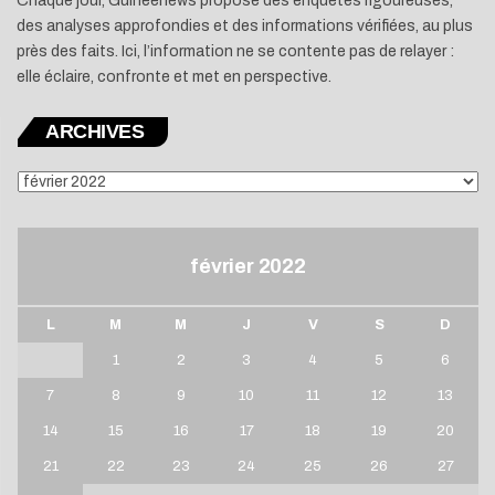
Chaque jour, Guineenews propose des enquêtes rigoureuses,
des analyses approfondies et des informations vérifiées, au plus
près des faits. Ici, l’information ne se contente pas de relayer :
elle éclaire, confronte et met en perspective.
ARCHIVES
ARCHIVES
février 2022
L
M
M
J
V
S
D
1
2
3
4
5
6
7
8
9
10
11
12
13
14
15
16
17
18
19
20
21
22
23
24
25
26
27