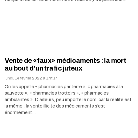
Vente de «faux» médicaments : la mort
au bout d’un trafic juteux
lundi, 14 février 2022 à 17h:17
On les appelle « pharmacies par terre », « pharmacies à la
sauvette », « pharmacies trottoirs », « pharmacies
ambulantes ». D’ailleurs, peu importe le nom, car la réalité est
la même : la vente illicite des médicaments s’est
énormément…