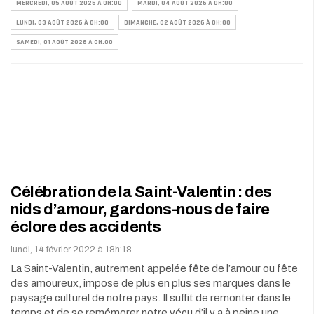
MERCREDI, 05 AOÛT 2026 À 0H:00
MARDI, 04 AOÛT 2026 À 0H:00
LUNDI, 03 AOÛT 2026 À 0H:00
DIMANCHE, 02 AOÛT 2026 À 0H:00
SAMEDI, 01 AOÛT 2026 À 0H:00
Célébration de la Saint-Valentin : des
nids d’amour, gardons-nous de faire
éclore des accidents
lundi, 14 février 2022 à 18h:18
La Saint-Valentin, autrement appelée fête de l’amour ou fête
des amoureux, impose de plus en plus ses marques dans le
paysage culturel de notre pays. Il suffit de remonter dans le
temps et de se remémorer notre vécu d’il y a à peine une…