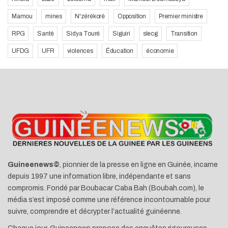
Mamou
mines
N'zérékoré
Opposition
Premier ministre
RPG
Santé
Sidya Touré
Siguiri
slecg
Transition
UFDG
UFR
violences
Éducation
économie
Guineenews©
, pionnier de la presse en ligne en Guinée, incarne
depuis 1997 une information libre, indépendante et sans
compromis. Fondé par Boubacar Caba Bah (Boubah.com), le
média s’est imposé comme une référence incontournable pour
suivre, comprendre et décrypter l’actualité guinéenne.