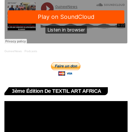
GuineeNews
·
Podcasts
3ème Édition De TEXTIL ART AFRICA