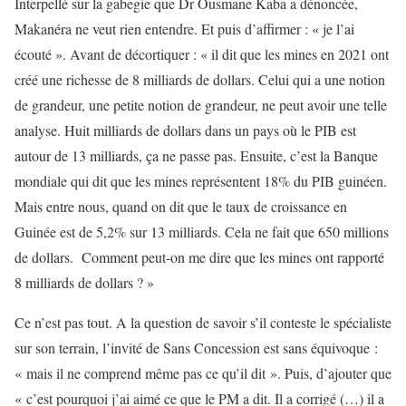
Interpellé sur la gabegie que Dr Ousmane Kaba a dénoncée,
Makanéra ne veut rien entendre. Et puis d’affirmer : « je l’ai
écouté ». Avant de décortiquer : « il dit que les mines en 2021 ont
créé une richesse de 8 milliards de dollars. Celui qui a une notion
de grandeur, une petite notion de grandeur, ne peut avoir une telle
analyse. Huit milliards de dollars dans un pays où le PIB est
autour de 13 milliards, ça ne passe pas. Ensuite, c’est la Banque
mondiale qui dit que les mines représentent 18% du PIB guinéen.
Mais entre nous, quand on dit que le taux de croissance en
Guinée est de 5,2% sur 13 milliards. Cela ne fait que 650 millions
de dollars. Comment peut-on me dire que les mines ont rapporté
8 milliards de dollars ? »
Ce n’est pas tout. A la question de savoir s’il conteste le spécialiste
sur son terrain, l’invité de Sans Concession est sans équivoque :
« mais il ne comprend même pas ce qu’il dit ». Puis, d’ajouter que
« c’est pourquoi j’ai aimé ce que le PM a dit. Il a corrigé (…) il a