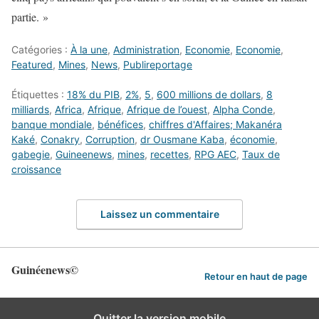
partie. »
Catégories :
À la une
,
Administration
,
Economie
,
Economie
,
Featured
,
Mines
,
News
,
Publireportage
Étiquettes :
18% du PIB
,
2%
,
5
,
600 millions de dollars
,
8
milliards
,
Africa
,
Afrique
,
Afrique de l’ouest
,
Alpha Conde
,
banque mondiale
,
bénéfices
,
chiffres d'Affaires; Makanéra
Kaké
,
Conakry
,
Corruption
,
dr Ousmane Kaba
,
économie
,
gabegie
,
Guineenews
,
mines
,
recettes
,
RPG AEC
,
Taux de
croissance
Laissez un commentaire
Guinéenews©
Retour en haut de page
Quitter la version mobile