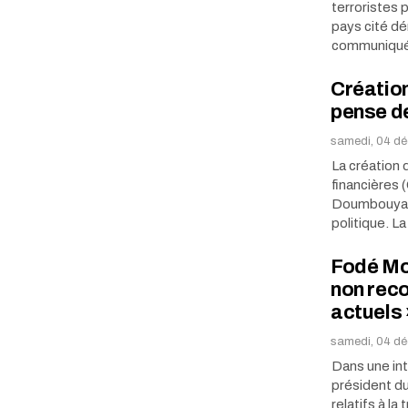
terroristes 
pays cité d
communiqué 
Créatio
pense d
samedi, 04 dé
La création 
financières 
Doumbouya, n
politique. L
Fodé Moh
non reco
actuels 
samedi, 04 dé
Dans une i
président du
relatifs à la