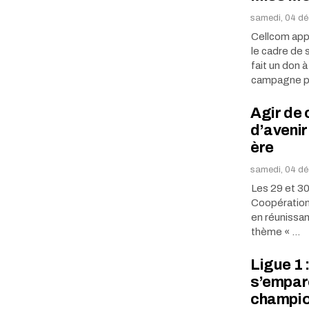
samedi, 04 dé
Cellcom app
le cadre de 
fait un don 
campagne po
Agir de
d’avenir
ère
samedi, 04 dé
Les 29 et 30
Coopération 
en réunissan
thème « …
Ligue 1 :
s’empare
champi