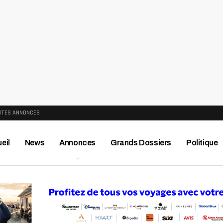
ITES ANNONCES
eil
News
Annonces
Grands Dossiers
Politique
ews
Publireportage
Région
Sport
Le Monde