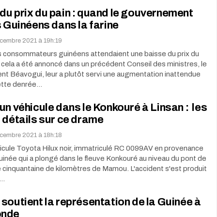
u prix du pain : quand le gouvernement
s Guinéens dans la farine
cembre 2021 à 19h:19
es consommateurs guinéens attendaient une baisse du prix du
ela a été annoncé dans un précédent Conseil des ministres, le
t Béavogui, leur a plutôt servi une augmentation inattendue
cette denrée…
un véhicule dans le Konkouré à Linsan : les
 détails sur ce drame
cembre 2021 à 18h:18
icule Toyota Hilux noir, immatriculé RC 0099AV en provenance
uinée qui a plongé dans le fleuve Konkouré au niveau du pont de
e cinquantaine de kilomètres de Mamou. L'accident s'est produit
4…
soutient la représentation de la Guinée à
onde