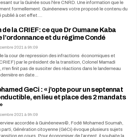
pesant sur la Guinée sous l'ère CNRD. Une information que le
ément formellement. Guinéenews votre proposé le contenu du
publié à cet effet.…
n de la CRIEF: ce que Dr Oumane Kaba
e l’ordonnance et du régime Condé
cembre 2021 à 9h:09
de la cour de repression des infractions économiques et
(CRIEF) par le président de la transition, Colonel Mamadi
'en finit pas de susciter des réactions dans le landerneau
a dernière en date…
amed GeCi : « j’opte pour un septennat
nductible, en lieu et place des 2 mandats
»
cembre 2021 à 9h:09
nterview accordée à Guinéenews©, Fodé Mohamed Soumah,
 parti, Génération citoyenne (GéCi) évoque plusieurs sujets
 transition en cours. Pour économiser de l’argent, il souhaite la