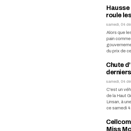
Hausse d
roule le
samedi, 04 dé
Alors que l
pain comme c
gouvernemen
du prix de 
Chute d’
derniers
samedi, 04 dé
C'est un véh
de la Haut G
Linsan, à un
ce samedi 
Cellcom 
Miss M