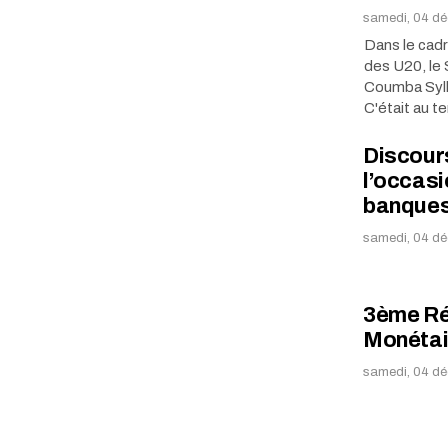
samedi, 04 d
Dans le cadr
des U20, le 
Coumba Sylla
C'était au 
Discour
l’occasi
banque
samedi, 04 dé
3ème Réu
Monétai
samedi, 04 dé