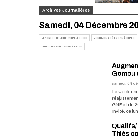
Archives Journalières
Samedi, 04 Décembre 20
VENDREDI, 07 AOÛT 2026 À 0H:00
JEUDI, 06 AOÛT 2026 À 0H:00
LUNDI, 03 AOÛT 2026 À 0H:00
Augmenta
Gomou d
samedi, 04 d
Le week-end
réajustemen
GNF et de 20
Invité, ce lu
Qualifs/
Thiès c