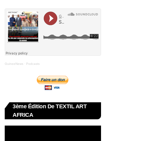
GuineeNews
·
Podcasts
3ème Édition De TEXTIL ART
AFRICA