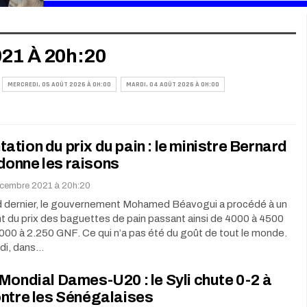
21 À 20h:20
MERCREDI, 05 AOÛT 2026 À 0H:00
MARDI, 04 AOÛT 2026 À 0H:00
tion du prix du pain : le ministre Bernard
onne les raisons
écembre 2021 à 20h:20
 dernier, le gouvernement Mohamed Béavogui a procédé à un
t du prix des baguettes de pain passant ainsi de 4000 à 4500
00 à 2.250 GNF. Ce qui n’a pas été du goût de tout le monde.
ndi, dans…
Mondial Dames-U20 : le Syli chute 0-2 à
ontre les Sénégalaises