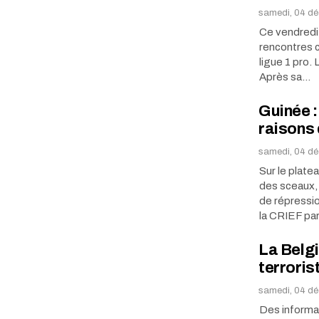
samedi, 04 dé
Ce vendredi 
rencontres 
ligue 1 pro.
Après sa…
Guinée :
raisons 
samedi, 04 dé
Sur le platea
des sceaux,
de répressio
la CRIEF par
La Belg
terroris
samedi, 04 dé
Des informat