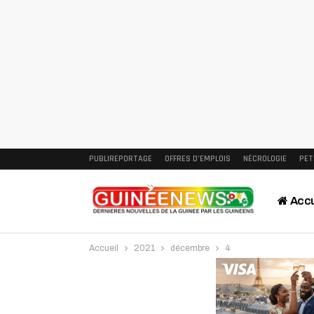
PUBLIREPORTAGE
OFFRES D’EMPLOIS
NÉCROLOGIE
PET
Accu
Accueil
2021
décembre
4
Intervi