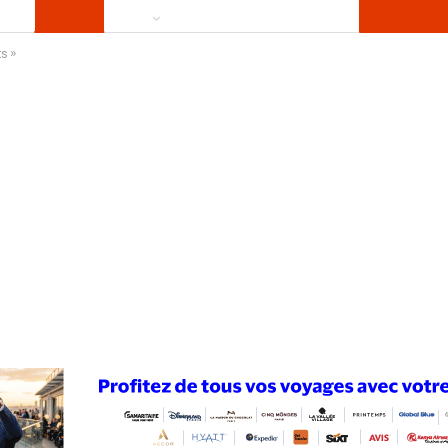
ts »
ews
Publireportage
Région
Sport
Le Monde