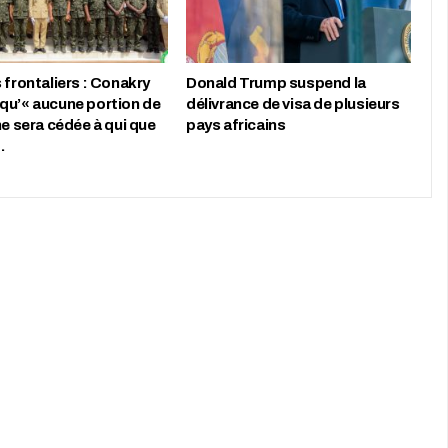
 frontaliers : Conakry
Donald Trump suspend la
qu’« aucune portion de
délivrance de visa de plusieurs
ne sera cédée à qui que
pays africains
…