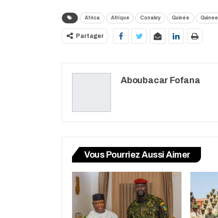
Africa
Afrique
Conakry
Guinée
Guine
Partager
Aboubacar Fofana
Vous Pourriez Aussi Aimer