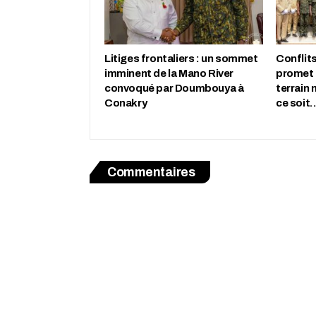
Litiges frontaliers : un sommet
Conflits
imminent de la Mano River
promet 
convoqué par Doumbouya à
terrain 
Conakry
ce soit
Commentaires