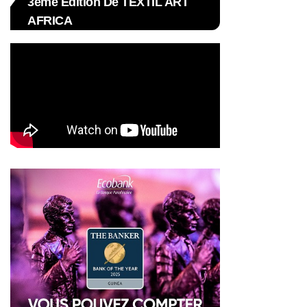
3ème Édition De TEXTIL ART
AFRICA