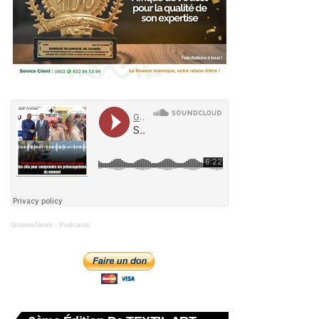
GuineeNews
·
Podcasts