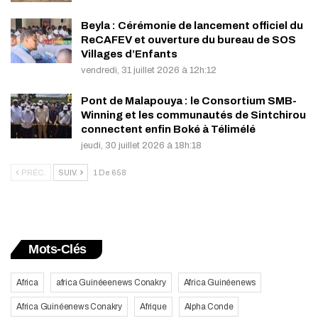
Beyla : Cérémonie de lancement officiel du
ReCAFEV et ouverture du bureau de SOS
Villages d’Enfants
vendredi, 31 juillet 2026 à 12h:12
Pont de Malapouya : le Consortium SMB-
Winning et les communautés de Sintchirou
connectent enfin Boké à Télimélé
jeudi, 30 juillet 2026 à 18h:18
PRÉC.
SUIV.
1 De 658
Mots-Clés
Africa
africa Guinéeenews Conakry
Africa Guinéenews
Africa Guinéenews Conakry
Afrique
Alpha Conde