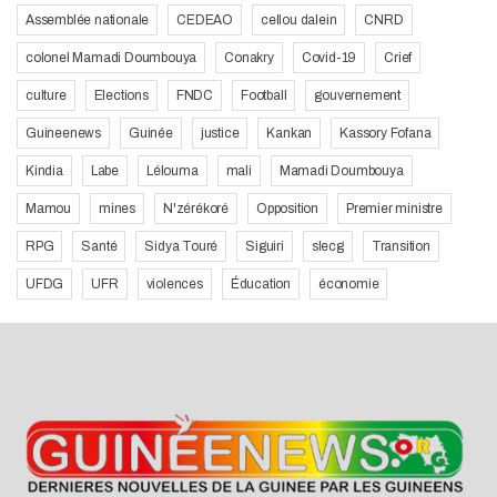
Assemblée nationale
CEDEAO
cellou dalein
CNRD
colonel Mamadi Doumbouya
Conakry
Covid-19
Crief
culture
Elections
FNDC
Football
gouvernement
Guineenews
Guinée
justice
Kankan
Kassory Fofana
Kindia
Labe
Lélouma
mali
Mamadi Doumbouya
Mamou
mines
N'zérékoré
Opposition
Premier ministre
RPG
Santé
Sidya Touré
Siguiri
slecg
Transition
UFDG
UFR
violences
Éducation
économie