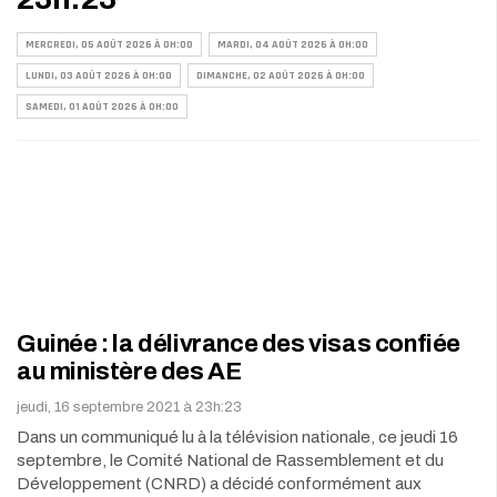
MERCREDI, 05 AOÛT 2026 À 0H:00
MARDI, 04 AOÛT 2026 À 0H:00
LUNDI, 03 AOÛT 2026 À 0H:00
DIMANCHE, 02 AOÛT 2026 À 0H:00
SAMEDI, 01 AOÛT 2026 À 0H:00
Guinée : la délivrance des visas confiée
au ministère des AE
jeudi, 16 septembre 2021 à 23h:23
Dans un communiqué lu à la télévision nationale, ce jeudi 16
septembre, le Comité National de Rassemblement et du
Développement (CNRD) a décidé conformément aux