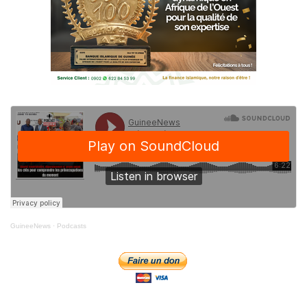
GuineeNews
·
Podcasts