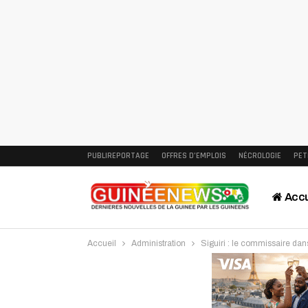
PUBLIREPORTAGE
OFFRES D’EMPLOIS
NÉCROLOGIE
PET
Accu
Accueil
Administration
Siguiri : le commissaire dan
Intervi