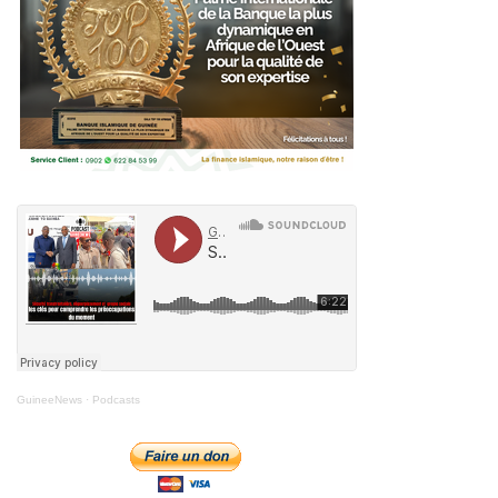
GuineeNews
·
Podcasts