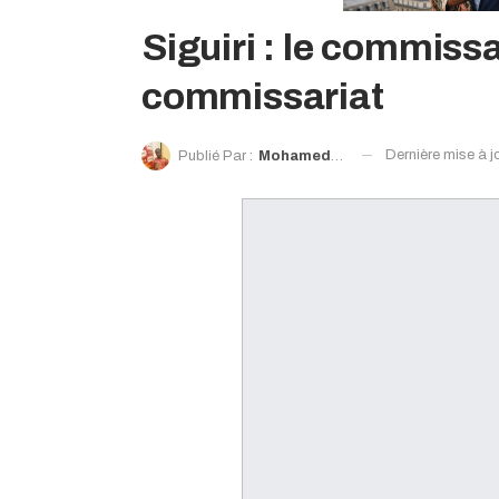
Siguiri : le commiss
commissariat
Dernière mise à j
Publié Par :
Mohamed Moro Sacko