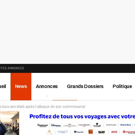
ITES ANNONCES
eil
News
Annonces
Grands Dossiers
Politique
s tous ses états après l’attaque de son commissariat
ews
Publireportage
Région
Sport
Le Monde