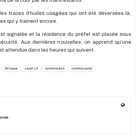
inte de la cour par les manifestants.
les traces d’huiles usagées qui ont été déversées là,
es qui y trainent encore.
st signalée et la résidence du préfet est placée sous
sécurité. Aux dernières nouvelles, on apprend qu’une
st attendue dans les heures qui suivent.
Attaque
cavid-19
commissaire
commissariat
uinée