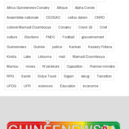
Africa Guinéenews Conakry
Afrique
Alpha Conde
Assemblée nationale
CEDEAO
cellou dalein
CNRD
colonel Mamadi Doumbouya
Conakry
Covid-19
Crief
culture
Elections
FNDC
Football
gouvernement
Guineenews
Guinée
justice
Kankan
Kassory Fofana
Kindia
Labe
Lélouma
mali
Mamadi Doumbouya
Mamou
mines
N'zérékoré
Opposition
Premier ministre
RPG
Santé
Sidya Touré
Siguiri
slecg
Transition
UFDG
UFR
violences
Éducation
économie