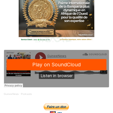
GuineeNews
·
Podcasts