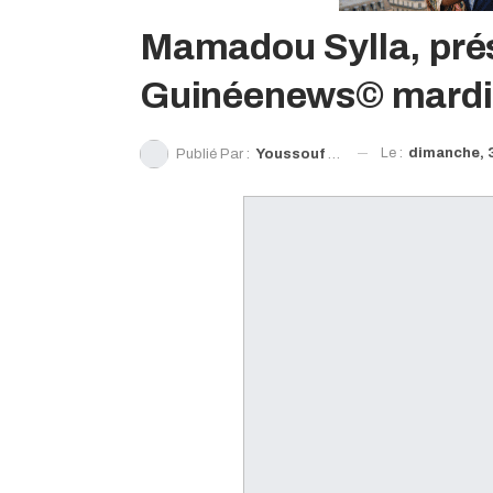
Mamadou Sylla, prés
Guinéenews© mardi
Le :
dimanche, 3
Publié Par :
Youssouf Boundou Sylla