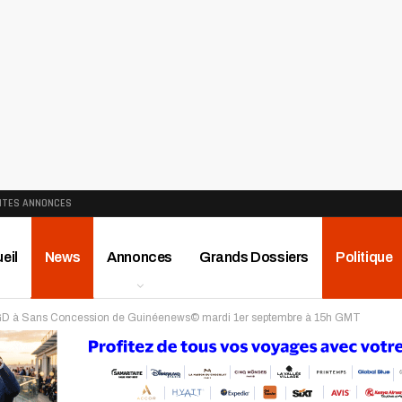
ITES ANNONCES
eil
News
Annonces
Grands Dossiers
Politique
UGD à Sans Concession de Guinéenews© mardi 1er septembre à 15h GMT
ews
Publireportage
Région
Sport
Le Monde