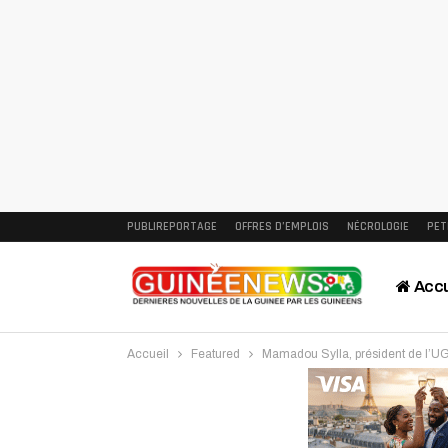
PUBLIREPORTAGE
OFFRES D’EMPLOIS
NÉCROLOGIE
PET
Accu
Accueil
Featured
Mamadou Sylla, président de l’
Intervi