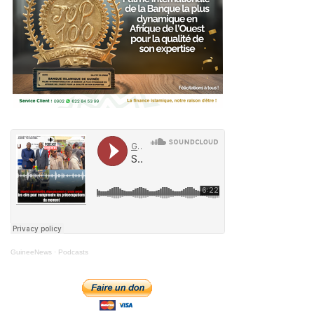
GuineeNews
·
Podcasts