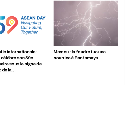
ie internationale :
Mamou : la foudre tue une
 célèbre son 59e
nourrice à Bantamaya
aire sous le signe de
et de la…