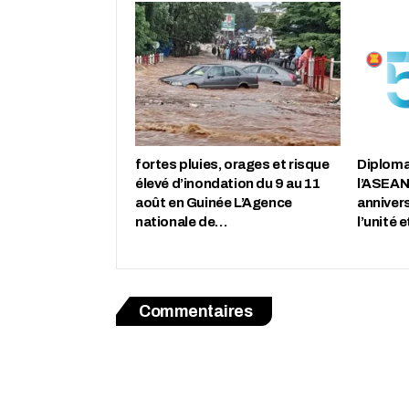
fortes pluies, orages et risque
Diplomat
élevé d’inondation du 9 au 11
l’ASEAN
août en Guinée L’Agence
annivers
nationale de…
l’unité 
Commentaires