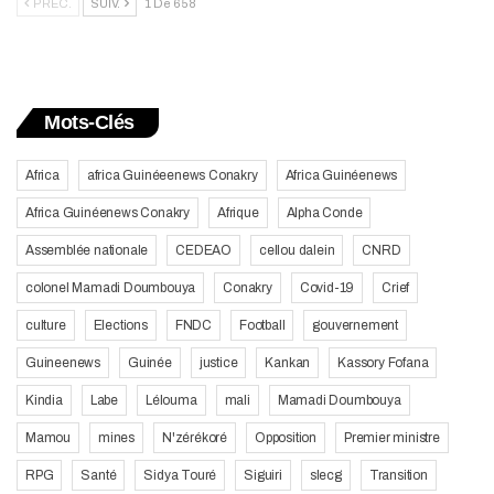
PRÉC.
SUIV.
1 De 658
Mots-Clés
Africa
africa Guinéeenews Conakry
Africa Guinéenews
Africa Guinéenews Conakry
Afrique
Alpha Conde
Assemblée nationale
CEDEAO
cellou dalein
CNRD
colonel Mamadi Doumbouya
Conakry
Covid-19
Crief
culture
Elections
FNDC
Football
gouvernement
Guineenews
Guinée
justice
Kankan
Kassory Fofana
Kindia
Labe
Lélouma
mali
Mamadi Doumbouya
Mamou
mines
N'zérékoré
Opposition
Premier ministre
RPG
Santé
Sidya Touré
Siguiri
slecg
Transition