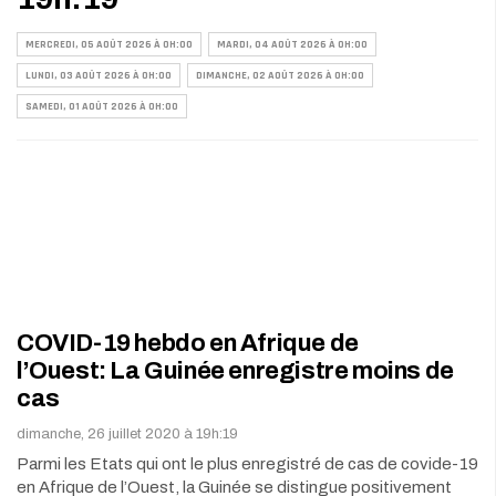
MERCREDI, 05 AOÛT 2026 À 0H:00
MARDI, 04 AOÛT 2026 À 0H:00
LUNDI, 03 AOÛT 2026 À 0H:00
DIMANCHE, 02 AOÛT 2026 À 0H:00
SAMEDI, 01 AOÛT 2026 À 0H:00
COVID-19 hebdo en Afrique de
l’Ouest: La Guinée enregistre moins de
cas
dimanche, 26 juillet 2020 à 19h:19
Parmi les Etats qui ont le plus enregistré de cas de covide-19
en Afrique de l’Ouest, la Guinée se distingue positivement