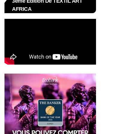
3ème Édition De TEXTIL ART
AFRICA