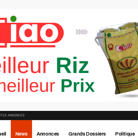
ITES ANNONCES
eil
News
Annonces
Grands Dossiers
Politique