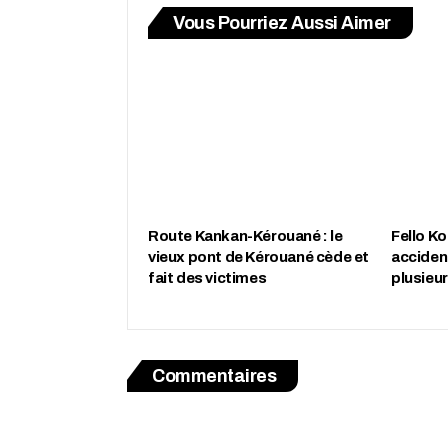
Vous Pourriez Aussi Aimer
Route Kankan-Kérouané : le
Fello K
vieux pont de Kérouané cède et
accident
fait des victimes
plusieu
Commentaires