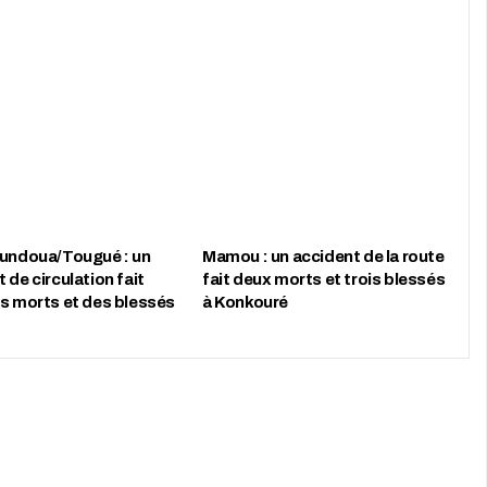
oundoua/Tougué : un
Mamou : un accident de la route
 de circulation fait
fait deux morts et trois blessés
rs morts et des blessés
à Konkouré