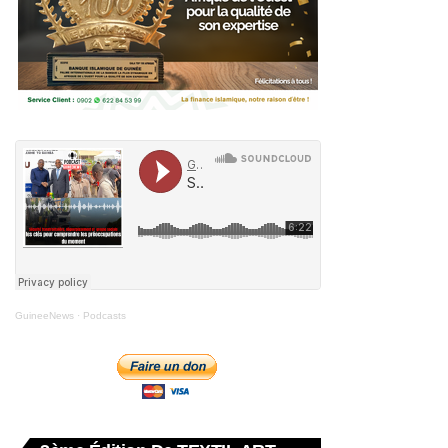
GuineeNews
·
Podcasts