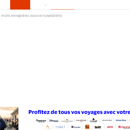
morts enregistrés (source hospitalière)
ews
Publireportage
Région
Sport
Le Monde