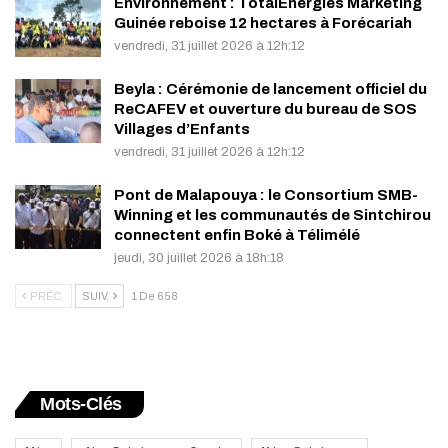
Environnement : TotalEnergies Marketing
Guinée reboise 12 hectares à Forécariah
vendredi, 31 juillet 2026 à 12h:12
Beyla : Cérémonie de lancement officiel du
ReCAFEV et ouverture du bureau de SOS
Villages d’Enfants
vendredi, 31 juillet 2026 à 12h:12
Pont de Malapouya : le Consortium SMB-
Winning et les communautés de Sintchirou
connectent enfin Boké à Télimélé
jeudi, 30 juillet 2026 à 18h:18
PRÉC.
SUIV.
1 De 658
Mots-Clés