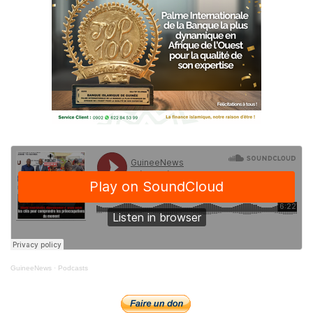
GuineeNews
·
Podcasts