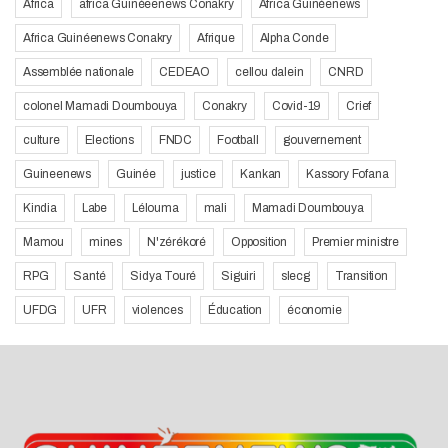
Africa
africa Guinéeenews Conakry
Africa Guinéenews
Africa Guinéenews Conakry
Afrique
Alpha Conde
Assemblée nationale
CEDEAO
cellou dalein
CNRD
colonel Mamadi Doumbouya
Conakry
Covid-19
Crief
culture
Elections
FNDC
Football
gouvernement
Guineenews
Guinée
justice
Kankan
Kassory Fofana
Kindia
Labe
Lélouma
mali
Mamadi Doumbouya
Mamou
mines
N'zérékoré
Opposition
Premier ministre
RPG
Santé
Sidya Touré
Siguiri
slecg
Transition
UFDG
UFR
violences
Éducation
économie