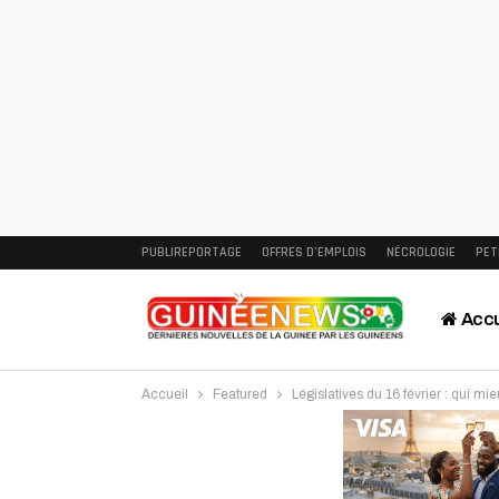
PUBLIREPORTAGE
OFFRES D’EMPLOIS
NÉCROLOGIE
PET
Accu
Accueil
Featured
Législatives du 16 février : qui
Intervi