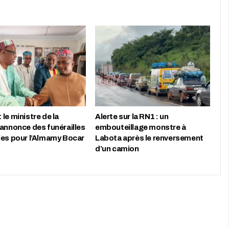
le ministre de la
Alerte sur la RN1 : un
 annonce des funérailles
embouteillage monstre à
les pour l’Almamy Bocar
Labota après le renversement
d’un camion