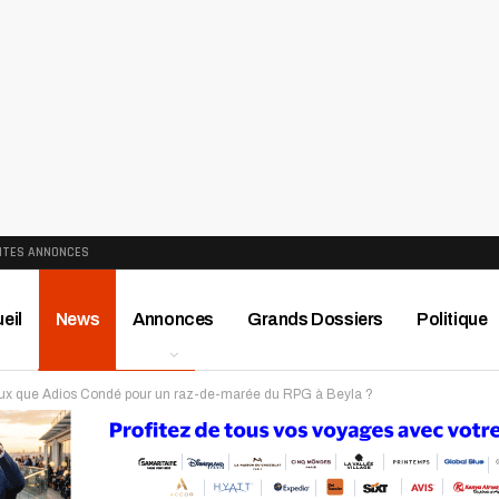
ITES ANNONCES
eil
News
Annonces
Grands Dossiers
Politique
 mieux que Adios Condé pour un raz-de-marée du RPG à Beyla ?
ews
Publireportage
Région
Sport
Le Monde