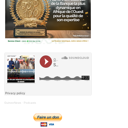
GuineeNews
·
Podcasts