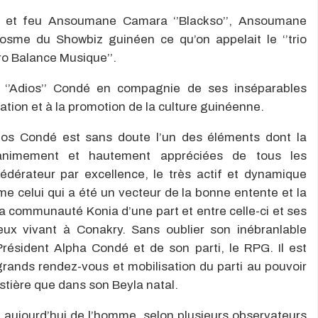
’’ et feu Ansoumane Camara ‘’Blackso’’, Ansoumane
cosme du Showbiz guinéen ce qu’on appelait le ‘’trio
fro Balance Musique’’.
 ‘’Adios’’ Condé en compagnie de ses inséparables
cation et à la promotion de la culture guinéenne.
ios Condé est sans doute l’un des éléments dont la
 unanimement et hautement appréciées de tous les
 fédérateur par excellence, le très actif et dynamique
 celui qui a été un vecteur de la bonne entente et la
 la communauté Konia d’une part et entre celle-ci et ses
eux vivant à Conakry. Sans oublier son inébranlable
résident Alpha Condé et de son parti, le RPG. Il est
rands rendez-vous et mobilisation du parti au pouvoir
estière que dans son Beyla natal.
t aujourd’hui de l’homme, selon plusieurs observateurs