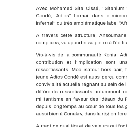
Avec Mohamed Sita Cissé, ‘’Sitanium
Condé, ‘’Adios’’ formait dans le micro
infernal’’ du très emblématique label ‘’A
A travers cette structure, Ansoumane
complices, va apporter sa pierre à l’édifi
Vis-à-vis de la communauté Konia, Ad
contribution et l’implication sont
ressortissants. Mobilisateur hors pair,
jeune Adios Condé est aussi perçu comme
convivialité actuelle régnant au sein de
différents ressortissants notamment c
militantisme en faveur des idéaux du P
depuis longtemps au cœur de tous les g
aussi bien à Conakry, dans la région for
Autant de qualités et de valeurs qui fon