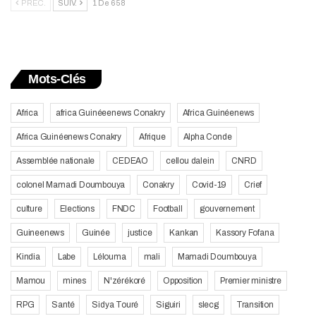
PRÉC.
SUIV.
1 De 658
Mots-Clés
Africa
africa Guinéeenews Conakry
Africa Guinéenews
Africa Guinéenews Conakry
Afrique
Alpha Conde
Assemblée nationale
CEDEAO
cellou dalein
CNRD
colonel Mamadi Doumbouya
Conakry
Covid-19
Crief
culture
Elections
FNDC
Football
gouvernement
Guineenews
Guinée
justice
Kankan
Kassory Fofana
Kindia
Labe
Lélouma
mali
Mamadi Doumbouya
Mamou
mines
N'zérékoré
Opposition
Premier ministre
RPG
Santé
Sidya Touré
Siguiri
slecg
Transition