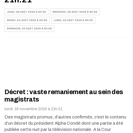
JEUDI, 06 AOÛT 2026 À 0H:00
MERCREDI, 05 AOÛT 2026 À 0H:00
MARDI, 04 AOÛT 2026 À 0H:00
LUNDI, 03 AOÛT 2026 À 0H:00
DIMANCHE, 02 AOÛT 2026 À 0H:00
Décret : vaste remaniement au sein des
magistrats
lundi, 18 novembre 2019 à 21h:21
Des magistrats promus, d’autres confirmés, c’est le contenu
d’un décret du président Alpha Condé dont une partie a été
publiée cette nuit par la télévision nationale. A la Cour