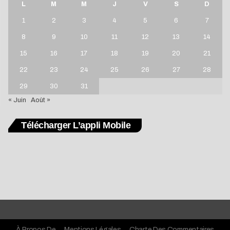
L
M
M
J
V
S
D
1
2
3
4
5
6
7
8
9
10
11
12
13
14
15
16
17
18
19
20
21
22
23
24
25
26
27
28
29
30
31
« Juin
Août »
Télécharger L’appli Mobile
À Propos De
Mentions Légales
Charte Des Commentaires