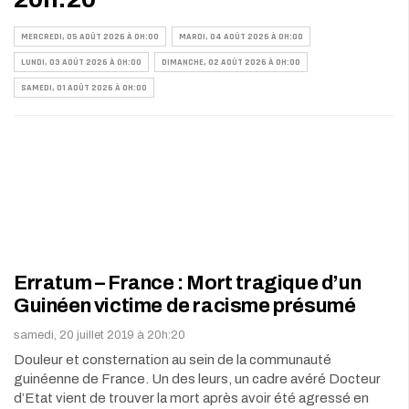
MERCREDI, 05 AOÛT 2026 À 0H:00
MARDI, 04 AOÛT 2026 À 0H:00
LUNDI, 03 AOÛT 2026 À 0H:00
DIMANCHE, 02 AOÛT 2026 À 0H:00
SAMEDI, 01 AOÛT 2026 À 0H:00
Erratum – France : Mort tragique d’un
Guinéen victime de racisme présumé
samedi, 20 juillet 2019 à 20h:20
Douleur et consternation au sein de la communauté
guinéenne de France. Un des leurs, un cadre avéré Docteur
d’Etat vient de trouver la mort après avoir été agressé en