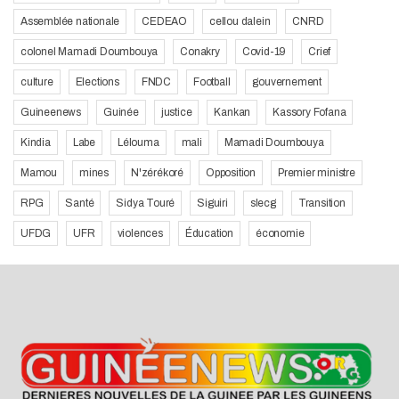
Assemblée nationale
CEDEAO
cellou dalein
CNRD
colonel Mamadi Doumbouya
Conakry
Covid-19
Crief
culture
Elections
FNDC
Football
gouvernement
Guineenews
Guinée
justice
Kankan
Kassory Fofana
Kindia
Labe
Lélouma
mali
Mamadi Doumbouya
Mamou
mines
N'zérékoré
Opposition
Premier ministre
RPG
Santé
Sidya Touré
Siguiri
slecg
Transition
UFDG
UFR
violences
Éducation
économie