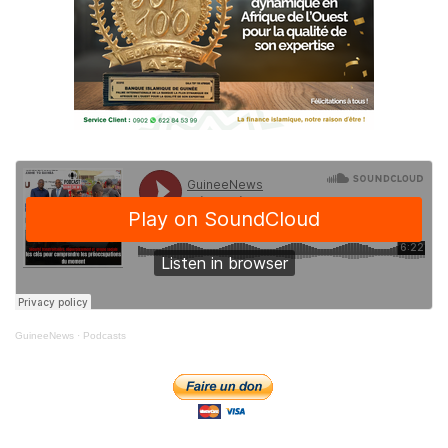
GuineeNews
·
Podcasts