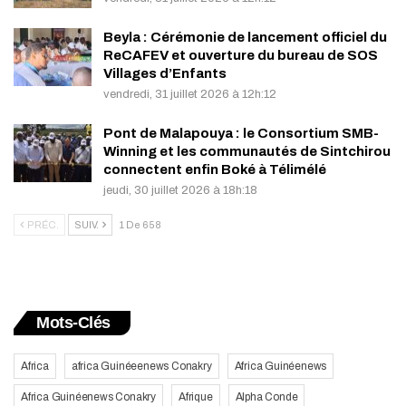
Beyla : Cérémonie de lancement officiel du
ReCAFEV et ouverture du bureau de SOS
Villages d’Enfants
vendredi, 31 juillet 2026 à 12h:12
Pont de Malapouya : le Consortium SMB-
Winning et les communautés de Sintchirou
connectent enfin Boké à Télimélé
jeudi, 30 juillet 2026 à 18h:18
PRÉC.
SUIV.
1 De 658
Mots-Clés
Africa
africa Guinéeenews Conakry
Africa Guinéenews
Africa Guinéenews Conakry
Afrique
Alpha Conde