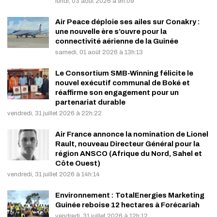
lundi, 03 août 2026 à 9h:09
Air Peace déploie ses ailes sur Conakry :
une nouvelle ère s’ouvre pour la
connectivité aérienne de la Guinée
samedi, 01 août 2026 à 13h:13
Le Consortium SMB-Winning félicite le
nouvel exécutif communal de Boké et
réaffirme son engagement pour un
partenariat durable
vendredi, 31 juillet 2026 à 22h:22
Air France annonce la nomination de Lionel
Rault, nouveau Directeur Général pour la
région ANSCO (Afrique du Nord, Sahel et
Côte Ouest)
vendredi, 31 juillet 2026 à 14h:14
Environnement : TotalEnergies Marketing
Guinée reboise 12 hectares à Forécariah
vendredi, 31 juillet 2026 à 12h:12