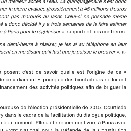
’un meilleur accès à l’eau. La quinquagénaire s’est donc
rmer la pierre évaluée grossièrement à 45 millions d’euros
 sont pas marqués au laser. Celui-ci ne possède même
é a donc décidé il y a trois semaines de le faire estimer
s à Paris pour le régulariser »
, rapportent nos confrères.
e demi-heure à réaliser, je les ai au téléphone en leur
ent en me disant qu’il faut que je puisse le prouver »,
a-
 posent c’est de savoir quelle est l’origine de ce «
e ce « diamant », pourquoi des bienfaiteurs ne lui ont
 financement des activités politiques afin de briguer la
ureuse de l’élection présidentielle de 2015. Courtisée
dans le cadre de la facilitation du dialogue politique,
is un bon moment. Elle a été récemment vue, à Paris avec
u Front National pour la Défende de la Constitution