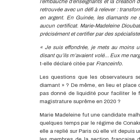
l’embauche d’enseignants et la création d
retrouvée avec un défi à relever : transfo
en argent. En Guinée, les diamants ne
aucun certificat. Marie-Madeleine Dioubat
précisément et certifier par des spécialiste
« Je suis effondrée, je mets au moins un
disant qu’ils m’avaient volé… Eux me nargu
t-elle déclaré citée par
Franceinfo.
Les questions que les observateurs se
diamant » ? De même, en lieu et place d
pas donné de liquidité pour faciliter le
magistrature suprême en 2020 ?
Marie Madeleine fut une candidate malhe
quelques temps par le régime de Conakry 
elle a replié sur Paris où elle vit depu
les membres de la section française d