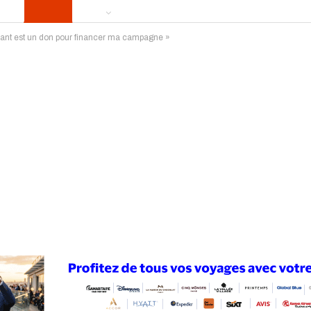
ant est un don pour financer ma campagne »
ews
Publireportage
Région
Sport
Le Monde