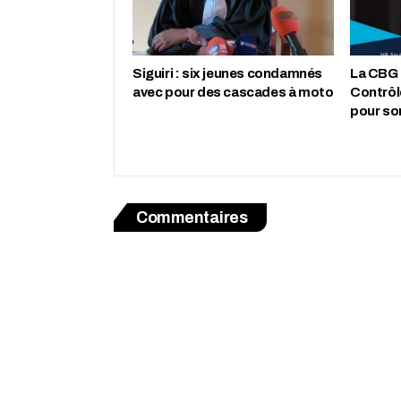
‎Siguiri : six jeunes condamnés
La CBG 
avec pour des cascades à moto
Contrôl
pour so
Commentaires