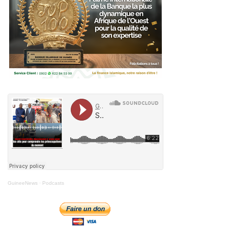
GuineeNews
·
Podcasts