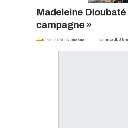
Madeleine Dioubaté 
campagne »
Le :
mardi, 28 m
Publié Par :
Guinéenews©