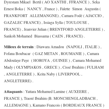
Dyrestam Mikael Bertil ( AO XANTHI , FFRANCE ) , Seka
Ernest Boka ( NANCY , France ) , Falette Simon Augustin (
FRANKFORT ALLEMANGNE) , Camara Fodé ( AJACCIO ,
GAZALEC FRANCE) , Issiaga Sylla ( TOULOUSE ,
FRANCE) , Jeanvier Julian ( BRENTFORD ANGLETERRE ) ,
Sankoh Mohamed Biassama ( CAEN , FRANCE) .
Milieux de terrain
: Diawara Amadou (NAPOLI , ITALIE ) ,
Fofana Boubacar ( GAZ METAN , ROUMANIE ) , Camara
Abdoulaye Paye ( HOROYA , GUINEE ) , Camara Mohamed
Mady ( OLYMPIAKOS , GRECE ) , Cissé Ibrahim ( FULHAM
, ANGLETERRE ) , Keita Naby ( LIVERPOOL ,
ANGLETERRE) .
Attaquants
: Yattara Mohamed Lamine ( AUXEERE ,
FRANCE ), Traoré Ibrahim (B. MONCHENGLADBACH ,
ALLEMAGNE ), Kamano Francois ( BORDEAUX FRANCE )