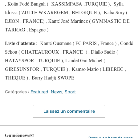
, Koita Fodé Bangali ( KASSIMPASA ,TURQUIE ), Sylla
Idrissa ( ZULTE WKAREGEM , BELGIQUE ), Kaba Sory (
DJION , FRANCE) , Kanté José Martinez ( GYMNASTIC DE
TARRAG , Espagne ).
Liste d’attente
: Kanté Ousmane ( FC PARIS , France ) , Condé
Sékou ( CHATEAUROUX , FRANCE ) , Diallo Sadio (
HATAYSPOR , TURQUIE ), Landel Gui Michel (
GIRESUNSPOR , TURQUIE ) , Kamso Mario ( LIBEREC ,
THEQUE ) , Barry Hadji( SWOPE
Catégories :
Featured
,
News
,
Sport
Laissez un commentaire
Guinéenews©