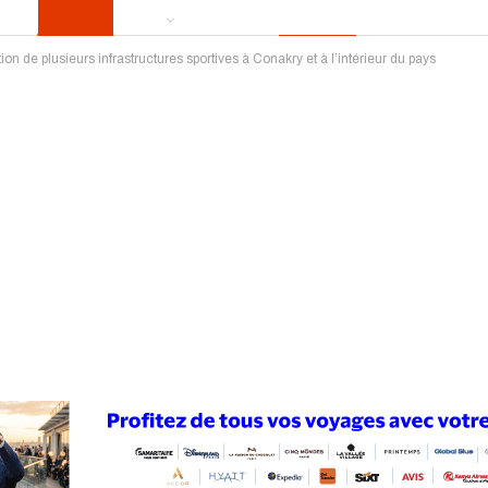
 de plusieurs infrastructures sportives à Conakry et à l’intérieur du pays
ews
Publireportage
Région
Sport
Le Monde