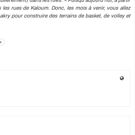
culièrement) dans les rues.
« Puisqu’aujourd’hui, à partir
s les rues de Kaloum. Donc, les mois à venir, vous allez
kry pour construire des terrains de basket, de volley et
s