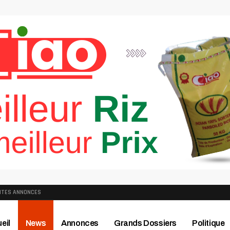
ITES ANNONCES
eil
News
Annonces
Grands Dossiers
Politique