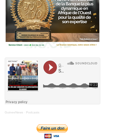
GuineeNews
·
Podcasts