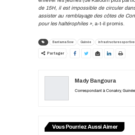
enlever les jeunes (de Kaloum plus parti
de 15H, il est impossible de circuler dan
assister au remblayage des côtes de Cona
pour les haltérophiles »
, a-t-il promis.
Bantama Sow
Guinée
infrastructures sportive
Partager
Mady Bangoura
Correspondant à Conakry, Guinée
Vous Pourriez Aussi Aimer