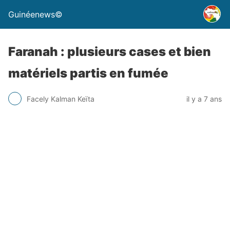
Guinéenews©
Faranah : plusieurs cases et bien
matériels partis en fumée
Facely Kalman Keïta
il y a 7 ans